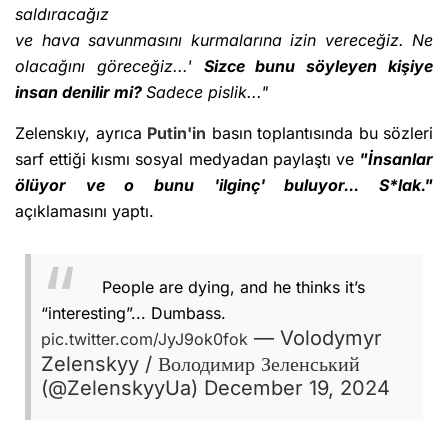
saldıracağız
ve hava savunmasını kurmalarına izin vereceğiz. Ne
olacağını göreceğiz...'
Sizce bunu söyleyen kişiye
insan denilir mi?
Sadece pislik..."
Zelenskıy, ayrıca
Putin'in
basın toplantısında bu sözleri
sarf ettiği kısmı sosyal medyadan paylaştı ve
"İnsanlar
ölüyor ve o bunu 'ilginç' buluyor... S*lak."
açıklamasını yaptı.
People are dying, and he thinks it’s
“interesting”... Dumbass.
— Volodymyr
pic.twitter.com/JyJ9ok0fok
Zelenskyy / Володимир Зеленський
(@ZelenskyyUa)
December 19, 2024