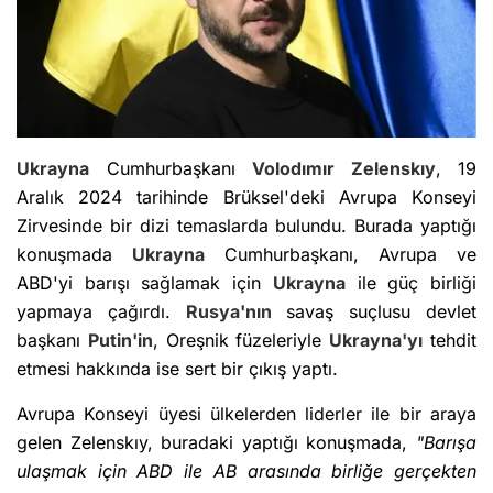
Ukrayna
Cumhurbaşkanı
Volodımır Zelenskıy
, 19
Aralık 2024 tarihinde Brüksel'deki Avrupa Konseyi
Zirvesinde bir dizi temaslarda bulundu. Burada yaptığı
konuşmada
Ukrayna
Cumhurbaşkanı, Avrupa ve
ABD'yi barışı sağlamak için
Ukrayna
ile güç birliği
yapmaya çağırdı.
Rusya'nın
savaş suçlusu devlet
başkanı
Putin'in
, Oreşnik füzeleriyle
Ukrayna'yı
tehdit
etmesi hakkında ise sert bir çıkış yaptı.
Avrupa Konseyi üyesi ülkelerden liderler ile bir araya
gelen Zelenskıy, buradaki yaptığı konuşmada,
"Barışa
ulaşmak için ABD ile AB arasında birliğe gerçekten