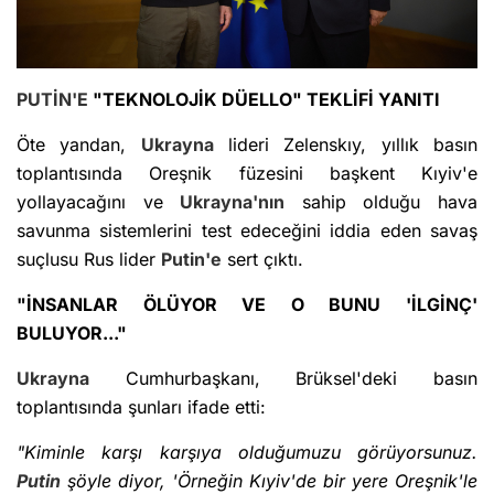
PUTİN'E
"TEKNOLOJİK DÜELLO" TEKLİFİ YANITI
Öte yandan,
Ukrayna
lideri Zelenskıy, yıllık basın
toplantısında Oreşnik füzesini başkent Kıyiv'e
yollayacağını ve
Ukrayna'nın
sahip olduğu hava
savunma sistemlerini test edeceğini iddia eden savaş
suçlusu Rus lider
Putin'e
sert çıktı.
"İNSANLAR ÖLÜYOR VE O BUNU 'İLGİNÇ'
BULUYOR..."
Ukrayna
Cumhurbaşkanı, Brüksel'deki basın
toplantısında şunları ifade etti:
"Kiminle karşı karşıya olduğumuzu görüyorsunuz.
Putin
şöyle diyor, 'Örneğin Kıyiv'de bir yere Oreşnik'le