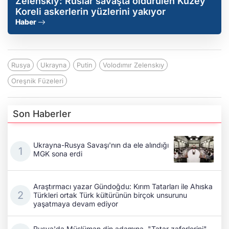
Zelenskıy: Ruslar savaşta öldürülen Kuzey
Koreli askerlerin yüzlerini yakıyor
Haber
Rusya
Ukrayna
Putin
Volodımır Zelenskıy
Oreşnik Füzeleri
Son Haberler
Ukrayna-Rusya Savaşı'nın da ele alındığı
MGK sona erdi
Araştırmacı yazar Gündoğdu: Kırım Tatarları ile Ahıska
Türkleri ortak Türk kültürünün birçok unsurunu
yaşatmaya devam ediyor
Rusya'da Müslüman din adamına, "Tatar zaferlerini"