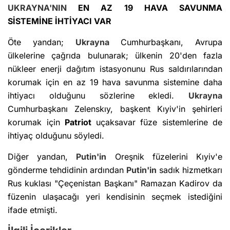
UKRAYNA'NIN
EN AZ 19 HAVA SAVUNMA
SİSTEMİNE İHTİYACI VAR
Öte yandan;
Ukrayna
Cumhurbaşkanı, Avrupa
ülkelerine çağrıda bulunarak; ülkenin 20'den fazla
nükleer enerji dağıtım istasyonunu Rus saldırılarından
korumak için en az 19 hava savunma sistemine daha
ihtiyacı olduğunu sözlerine ekledi.
Ukrayna
Cumhurbaşkanı Zelenskıy, başkent Kıyiv'in şehirleri
korumak için
Patriot
uçaksavar füze sistemlerine de
ihtiyaç olduğunu söyledi.
Diğer yandan,
Putin'in
Oreşnik füzelerini Kıyiv'e
gönderme tehdidinin ardından
Putin'in
sadık hizmetkarı
Rus kuklası "Çeçenistan Başkanı" Ramazan Kadirov da
füzenin ulaşacağı yeri kendisinin seçmek istediğini
ifade etmişti.