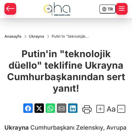
TR
Anasayfa
Ukrayna
Putin'in "teknolojik
düello" teklifine
Ukrayna
Putin'in "teknolojik
Cumhurbaşkanından
sert yanıt!
düello" teklifine Ukrayna
Cumhurbaşkanından sert
yanıt!
Ukrayna
Cumhurbaşkanı Zelenskıy, Avrupa