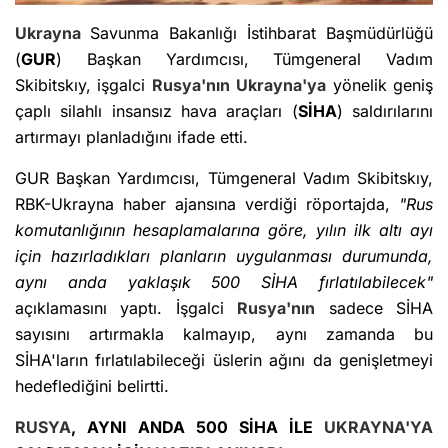
Ukrayna
Savunma Bakanlığı İstihbarat Başmüdürlüğü
(
GUR
) Başkan Yardımcısı, Tümgeneral Vadım
Skibitskıy, işgalci
Rusya'nın
Ukrayna'ya
yönelik geniş
çaplı silahlı insansız hava araçları (
SİHA
) saldırılarını
artırmayı planladığını ifade etti.
GUR Başkan Yardımcısı, Tümgeneral Vadım Skibitskıy,
RBK-Ukrayna haber ajansına verdiği röportajda,
"Rus
komutanlığının hesaplamalarına göre, yılın ilk altı ayı
için hazırladıkları planların uygulanması durumunda,
aynı anda yaklaşık 500 SİHA fırlatılabilecek"
açıklamasını yaptı. İşgalci
Rusya'nın
sadece SİHA
sayısını artırmakla kalmayıp, aynı zamanda bu
SİHA'ların fırlatılabileceği üslerin ağını da genişletmeyi
hedeflediğini belirtti.
RUSYA
, AYNI ANDA 500 SİHA İLE
UKRAYNA'YA