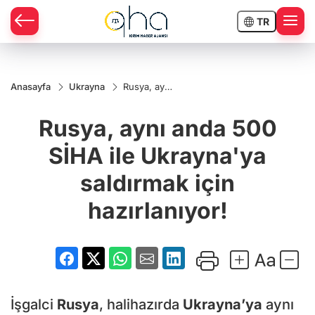
TR
Anasayfa
Ukrayna
Rusya, aynı
anda 500
SİHA ile
Rusya, aynı anda 500
Ukrayna'ya
saldırmak
için
SİHA ile Ukrayna'ya
hazırlanıyor!
saldırmak için
hazırlanıyor!
İşgalci
Rusya
, halihazırda
Ukrayna’ya
aynı