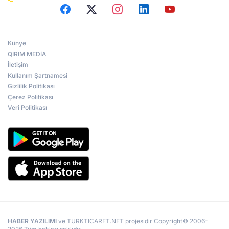
Künye
QIRIM MEDİA
İletişim
Kullanım Şartnamesi
Gizlilik Politikası
Çerez Politikası
Veri Politikası
HABER YAZILIMI
ve TURKTICARET.NET projesidir Copyright© 2006-