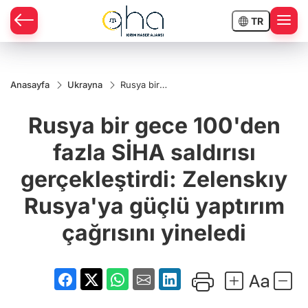
TR
Anasayfa
Ukrayna
Rusya bir
gece 100'den
fazla SİHA
Rusya bir gece 100'den
saldırısı
gerçekleştirdi:
Zelenskıy
fazla SİHA saldırısı
Rusya'ya
güçlü yaptırım
gerçekleştirdi: Zelenskıy
çağrısını
yineledi
Rusya'ya güçlü yaptırım
çağrısını yineledi