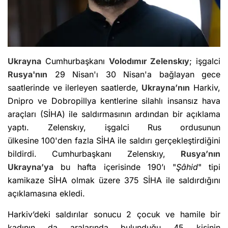
Ukrayna
Cumhurbaşkanı
Volodımır Zelenskıy
; işgalci
Rusya'nın
29 Nisan'ı 30 Nisan'a bağlayan gece
saatlerinde ve ilerleyen saatlerde,
Ukrayna’nın
Harkiv,
Dnipro ve Dobropillya kentlerine silahlı insansız hava
araçları (SİHA) ile saldırmasının ardından bir açıklama
yaptı. Zelenskıy, işgalci Rus ordusunun
ülkesine 100'den fazla SİHA ile saldırı gerçekleştirdiğini
bildirdi. Cumhurbaşkanı Zelenskıy,
Rusya’nın
Ukrayna’ya
bu hafta içerisinde 190’ı "
Şâhid
" tipi
kamikaze SİHA olmak üzere 375 SİHA ile saldırdığını
açıklamasına ekledi.
Harkiv’deki saldırılar sonucu 2 çocuk ve hamile bir
kadının da aralarında bulunduğu 45 kişinin