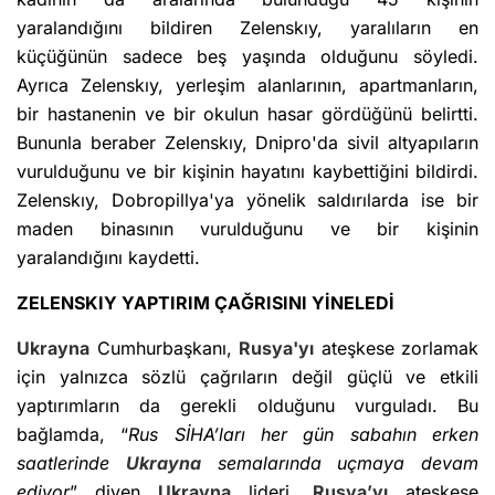
yaralandığını bildiren Zelenskıy, yaralıların en
küçüğünün sadece beş yaşında olduğunu söyledi.
Ayrıca Zelenskıy, yerleşim alanlarının, apartmanların,
bir hastanenin ve bir okulun hasar gördüğünü belirtti.
Bununla beraber Zelenskıy, Dnipro'da sivil altyapıların
vurulduğunu ve bir kişinin hayatını kaybettiğini bildirdi.
Zelenskıy, Dobropillya'ya yönelik saldırılarda ise bir
maden binasının vurulduğunu ve bir kişinin
yaralandığını kaydetti.
ZELENSKIY YAPTIRIM ÇAĞRISINI YİNELEDİ
Ukrayna
Cumhurbaşkanı,
Rusya'yı
ateşkese zorlamak
için yalnızca sözlü çağrıların değil güçlü ve etkili
yaptırımların da gerekli olduğunu vurguladı. Bu
bağlamda, “
Rus SİHA’ları her gün sabahın erken
saatlerinde
Ukrayna
semalarında uçmaya devam
ediyor
” diyen
Ukrayna
lideri,
Rusya’yı
ateşkese