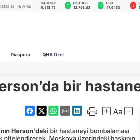
GAU/TRY
BIST 100
USD
EUR
rları ile Ahıska
6.518,75
13.798,82
47,6453
54,9186
yaşatmaya
Diaspora
QHA Özel
erson’da bir hastane
nın
Herson'daki
bir hastaneyi bombalaması
k nitelendirerek, Moskova üzerindeki baskının