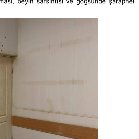
vması, beyin sarsıntısı ve göğsünde şarapnel