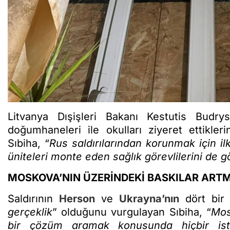
Litvanya Dışişleri Bakanı Kestutis Bud
doğumhaneleri ile okulları ziyeret ettikler
Sıbiha, “
Rus saldırılarından korunmak için il
üniteleri monte eden sağlık görevlilerini de 
MOSKOVA’NIN ÜZERİNDEKİ BASKILAR ARTM
Saldırının
Herson
ve
Ukrayna’nın
dört bir 
gerçeklik
” olduğunu vurgulayan Sıbiha, “
Mos
bir çözüm aramak konusunda hiçbir is