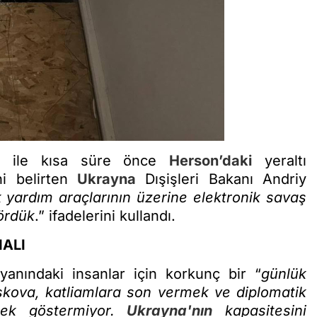
rys ile kısa süre önce
Herson’daki
yeraltı
ini belirten
Ukrayna
Dışişleri Bakanı Andriy
k yardım araçlarının üzerine elektronik savaş
gördük
.” ifadelerini kullandı.
ALI
yanındaki insanlar için korkunç bir “
günlük
kova, katliamlara son vermek ve diplomatik
tek göstermiyor.
Ukrayna'nın
kapasitesini