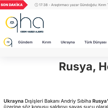
GEL
TND
BGN
VND
SON DAKİKA
17:38 - Araştırmacı yazar Gündoğdu: Kırım Tata
37
18,2242
16,2539
28,0626
0,0018
Türkleri ortak Türk kültürünün birçok unsurunu 
devam ediyor
Gündem
Kırım
Ukrayna
Türk Dünyası
Rusya, H
Ukrayna
Dışişleri Bakanı Andriy Sıbiha
Rusya'
üzerine söz konusu saldırıyı savaş suçu olara