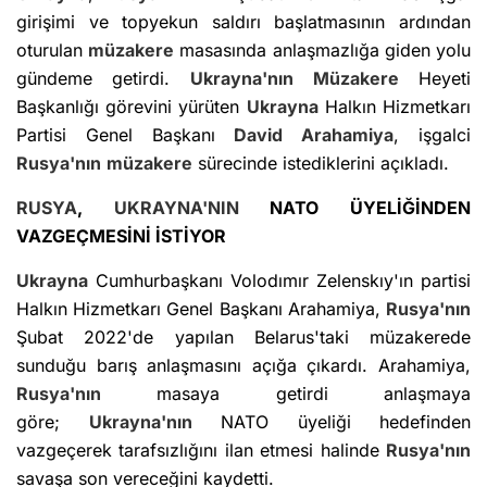
girişimi ve topyekun saldırı başlatmasının ardından
oturulan
müzakere
masasında anlaşmazlığa giden yolu
gündeme getirdi.
Ukrayna'nın
Müzakere
Heyeti
Başkanlığı görevini yürüten
Ukrayna
Halkın Hizmetkarı
Partisi Genel Başkanı
David Arahamiya
, işgalci
Rusya'nın
müzakere
sürecinde istediklerini açıkladı.
RUSYA
,
UKRAYNA'NIN
NATO ÜYELİĞİNDEN
VAZGEÇMESİNİ İSTİYOR
Ukrayna
Cumhurbaşkanı Volodımır Zelenskıy'ın partisi
Halkın Hizmetkarı Genel Başkanı Arahamiya,
Rusya'nın
Şubat 2022'de yapılan Belarus'taki müzakerede
sunduğu barış anlaşmasını açığa çıkardı. Arahamiya,
Rusya'nın
masaya getirdi anlaşmaya
göre;
Ukrayna'nın
NATO üyeliği hedefinden
vazgeçerek tarafsızlığını ilan etmesi halinde
Rusya'nın
savaşa son vereceğini kaydetti.