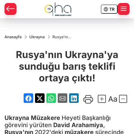
TR
Anasayfa
Ukrayna
Rusya'nın
Ukrayna'ya
sunduğu
Rusya'nın Ukrayna'ya
barış teklifi
ortaya
çıktı!
sunduğu barış teklifi
ortaya çıktı!
Ukrayna
Müzakere
Heyeti Başkanlığı
görevini yürüten
David Arahamiya
,
Rusya'nın
2022'deki
müzakere
sürecinde