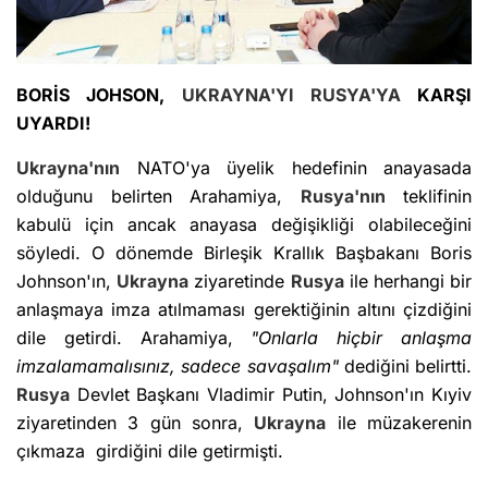
BORİS JOHSON,
UKRAYNA'YI
RUSYA'YA
KARŞI
UYARDI!
Ukrayna'nın
NATO'ya üyelik hedefinin anayasada
olduğunu belirten Arahamiya,
Rusya'nın
teklifinin
kabulü için ancak anayasa değişikliği olabileceğini
söyledi. O dönemde Birleşik Krallık Başbakanı Boris
Johnson'ın,
Ukrayna
ziyaretinde
Rusya
ile herhangi bir
anlaşmaya imza atılmaması gerektiğinin altını çizdiğini
dile getirdi. Arahamiya,
"Onlarla hiçbir anlaşma
imzalamamalısınız, sadece savaşalım"
dediğini belirtti.
Rusya
Devlet Başkanı Vladimir Putin, Johnson'ın Kıyiv
ziyaretinden 3 gün sonra,
Ukrayna
ile müzakerenin
çıkmaza girdiğini dile getirmişti.