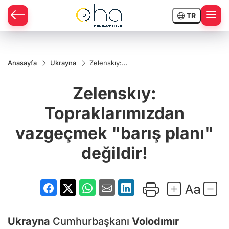
TR
Anasayfa
Ukrayna
Zelenskıy:
Topraklarımızdan
vazgeçmek
Zelenskıy:
"barış planı"
değildir!
Topraklarımızdan
vazgeçmek "barış planı"
değildir!
Ukrayna
Cumhurbaşkanı
Volodımır