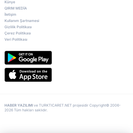
Künye
QIRIM MEDİA
İletişim
Kullanım Şartnamesi
Gizlilik Politikası
Çerez Politikası
Veri Politikası
HABER YAZILIMI
ve TURKTICARET.NET projesidir Copyright© 2006-
2026 Tüm hakları saklıdır.