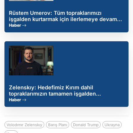
Rüstem Umerov: Tüm topraklarımızı
işgalden kurtarmak için ilerlemeye devam
ediyoruz
Haber
Zelenskıy: Hedefimiz Kırım dahil
topraklarımızın tamamen işgalden
kurtarılmasıdır
Haber
Volodımır Zelenskıy
Barış Planı
Donald Trump
Ukrayna