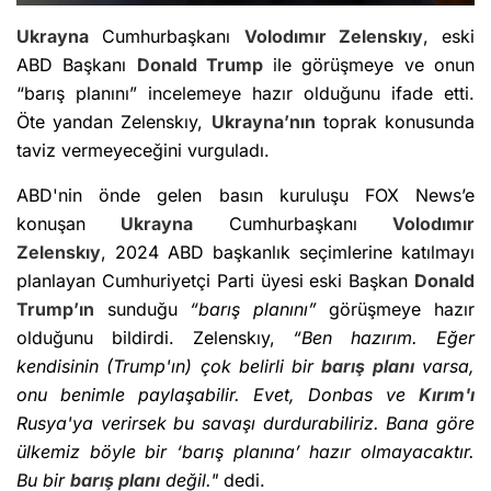
Ukrayna
Cumhurbaşkanı
Volodımır Zelenskıy
, eski
ABD Başkanı
Donald Trump
ile görüşmeye ve onun
“barış planını” incelemeye hazır olduğunu ifade etti.
Öte yandan Zelenskıy,
Ukrayna’nın
toprak konusunda
taviz vermeyeceğini vurguladı.
ABD'nin önde gelen basın kuruluşu FOX News’e
konuşan
Ukrayna
Cumhurbaşkanı
Volodımır
Zelenskıy
, 2024 ABD başkanlık seçimlerine katılmayı
planlayan Cumhuriyetçi Parti üyesi eski Başkan
Donald
Trump’ın
sunduğu
“barış planını”
görüşmeye hazır
olduğunu bildirdi. Zelenskıy,
“Ben hazırım. Eğer
kendisinin (Trump'ın) çok belirli bir
barış planı
varsa,
onu benimle paylaşabilir. Evet, Donbas ve
Kırım'ı
Rusya'ya verirsek bu savaşı durdurabiliriz. Bana göre
ülkemiz böyle bir ‘barış planına’ hazır olmayacaktır.
Bu bir
barış planı
değil."
dedi.