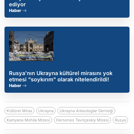
ediyor
Haber
Rusya'nın Ukrayna kültürel mirasını yok
etmesi "soykırım" olarak nitelendirildi!
Haber
Kültürel Miras
Ukrayna
Ukrayna Arkeologlar Derneği
Kamyana Mohıla Mizesi
Hersones Tavriçeskiy Mizesi
Rusya