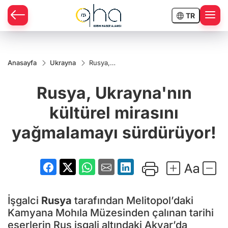
TR
Anasayfa
Ukrayna
Rusya,
Ukrayna'nın
kültürel
Rusya, Ukrayna'nın
mirasını
yağmalamayı
sürdürüyor!
kültürel mirasını
yağmalamayı sürdürüyor!
İşgalci
Rusya
tarafından Melitopol’daki
Kamyana Mohıla Müzesinden çalınan tarihi
eserlerin Rus işgali altındaki Akyar’da