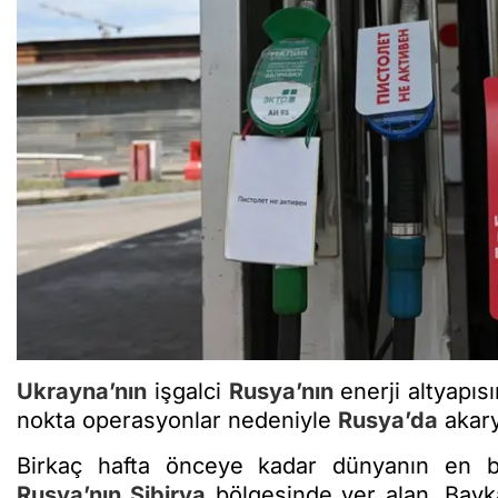
Ukrayna’nın
işgalci
Rusya’nın
enerji altyapısı
nokta operasyonlar nedeniyle
Rusya’da
akary
Birkaç hafta önceye kadar dünyanın en bü
Rusya’nın
Sibirya
bölgesinde yer alan, Bayka