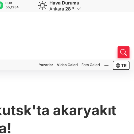
Hava Durumu
EUR
GBP
CHF
CAD
R
55,1254
64,3468
59,0083
34,1883
0
Ankara
28 °
Yazarlar
Video Galeri
Foto Galeri
TR
kutsk'ta akaryakıt
a!