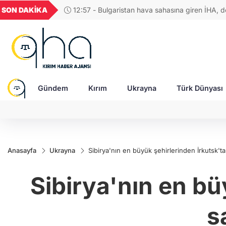
UYU
GEL
TND
BGN
SON DAKİKA
12:57 - Bulgaristan hava sahasına giren İHA, 
52
1,1849
18,2677
16,3788
27,9743
hattı yakınında patladı
Gündem
Kırım
Ukrayna
Türk Dünyası
Anasayfa
Ukrayna
Sibirya'nın en büyük şehirlerinden İrkutsk'ta
Sibirya'nın en bü
s