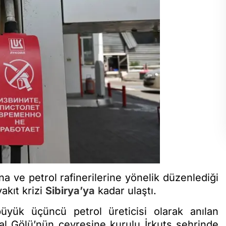
na ve petrol rafinerilerine yönelik düzenlediği
akıt krizi
Sibirya’ya
kadar ulaştı.
yük üçüncü petrol üreticisi olarak anılan
l Gölü’nün çevresine kurulu İrkuts şehrinde