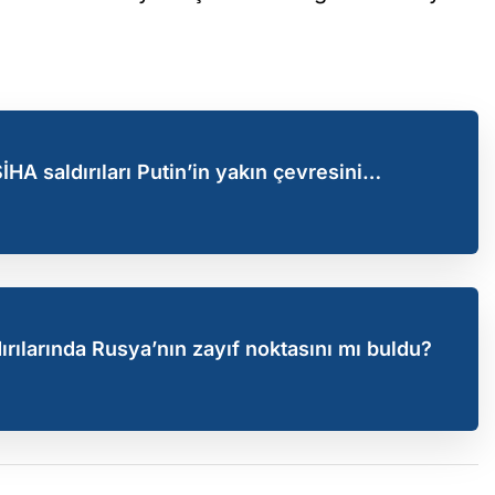
A saldırıları Putin’in yakın çevresini
ırılarında Rusya’nın zayıf noktasını mı buldu?