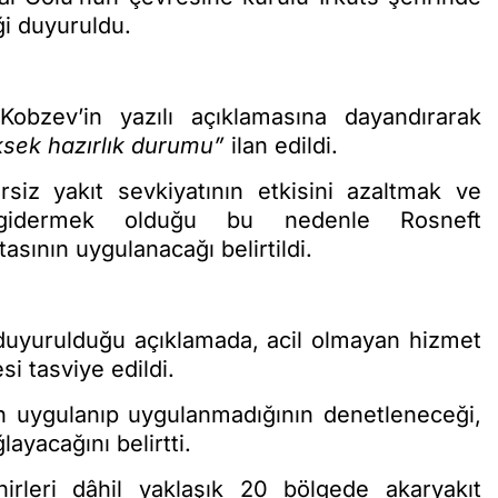
iği duyuruldu.
Kobzev’in yazılı açıklamasına dayandırarak
sek hazırlık durumu”
ilan edildi.
siz yakıt sevkiyatının etkisini azaltmak ve
u gidermek olduğu bu nedenle Rosneft
asının uygulanacağı belirtildi.
n duyurulduğu açıklamada, acil olmayan hizmet
i tasviye edildi.
ın uygulanıp uygulanmadığının denetleneceği,
ayacağını belirtti.
leri dâhil yaklaşık 20 bölgede akaryakıt