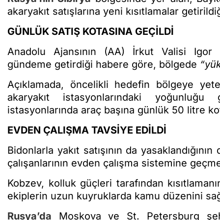
akaryakıt satışlarına yeni kısıtlamalar getirild
GÜNLÜK SATIŞ KOTASINA GEÇİLDİ
Anadolu Ajansının (AA) İrkut Valisi Igor 
gündeme getirdiği habere göre, bölgede
“yük
Açıklamada, öncelikli hedefin bölgeye yeter
akaryakıt istasyonlarındaki yoğunluğ
istasyonlarında araç başına günlük 50 litre kot
EVDEN ÇALIŞMA TAVSİYE EDİLDİ
Bidonlarla yakıt satışının da yasaklandığını
çalışanlarının evden çalışma sistemine geçmes
Kobzev, kolluk güçleri tarafından kısıtlaman
ekiplerin uzun kuyruklarda kamu düzenini sağl
Rusya’da
Moskova ve St. Petersburg şehir