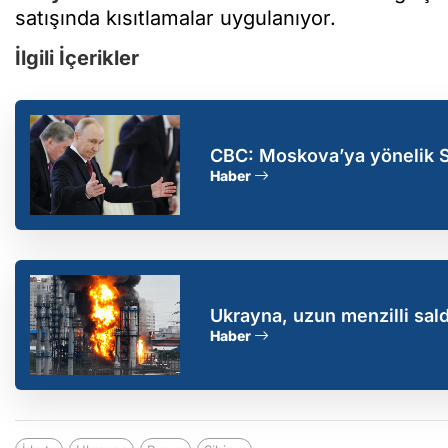
satışında kısıtlamalar uygulanıyor.
İlgili İçerikler
CBC: Moskova’ya yönelik SİH
etkilemeye başladı
Haber
Ukrayna, uzun menzilli sald
Haber