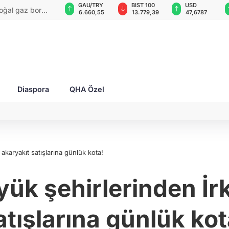
VND
GAU/TRY
BIST 100
USD
doğal gaz boru
0,0018
6.660,55
13.779,39
47,6787
Diaspora
QHA Özel
 akaryakıt satışlarına günlük kota!
yük şehirlerinden İr
atışlarına günlük kot