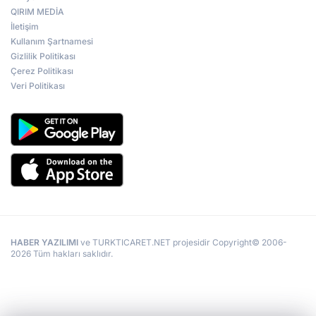
QIRIM MEDİA
İletişim
Kullanım Şartnamesi
Gizlilik Politikası
Çerez Politikası
Veri Politikası
HABER YAZILIMI
ve TURKTICARET.NET projesidir Copyright© 2006-
2026 Tüm hakları saklıdır.