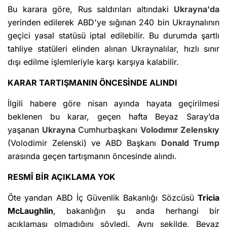
Bu karara göre, Rus saldırıları altındaki
Ukrayna'da
yerinden edilerek ABD'ye sığınan 240 bin Ukraynalının
geçici yasal statüsü iptal edilebilir. Bu durumda şartlı
tahliye statüleri elinden alınan Ukraynalılar, hızlı sınır
dışı edilme işlemleriyle karşı karşıya kalabilir.
KARAR TARTIŞMANIN ÖNCESİNDE ALINDI
İlgili habere göre nisan ayında hayata geçirilmesi
beklenen bu karar, geçen hafta Beyaz Saray’da
yaşanan
Ukrayna
Cumhurbaşkanı
Volodımır Zelenskıy
(Volodimir Zelenski) ve ABD Başkanı
Donald Trump
arasında geçen tartışmanın öncesinde alındı.
RESMÎ BİR AÇIKLAMA YOK
Öte yandan ABD İç Güvenlik Bakanlığı Sözcüsü
Tricia
McLaughlin
, bakanlığın şu anda herhangi bir
açıklaması olmadığını söyledi. Aynı şekilde, Beyaz