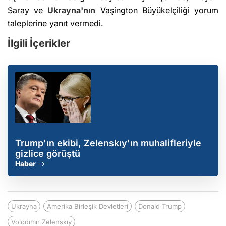
Saray ve
Ukrayna'nın
Vaşington Büyükelçiliği yorum
taleplerine yanıt vermedi.
İlgili İçerikler
Trump'ın ekibi, Zelenskıy'ın muhalifleriyle
gizlice görüştü
Haber
Ukrayna
Amerika Birleşik Devletleri
Donald Trump
Volodımır Zelenskıy