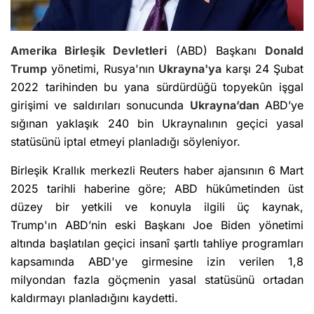
Amerika Birleşik Devletleri
(ABD) Başkanı
Donald
Trump
yönetimi, Rusya'nın
Ukrayna'ya
karşı 24 Şubat
2022 tarihinden bu yana sürdürdüğü topyekûn işgal
girişimi ve saldırıları sonucunda
Ukrayna’dan
ABD’ye
sığınan yaklaşık 240 bin Ukraynalının geçici yasal
statüsünü iptal etmeyi planladığı söyleniyor.
Birleşik Krallık merkezli Reuters haber ajansının 6 Mart
2025 tarihli haberine göre; ABD hükûmetinden üst
düzey bir yetkili ve konuyla ilgili üç kaynak,
Trump'ın ABD’nin eski Başkanı Joe Biden yönetimi
altında başlatılan geçici insanî şartlı tahliye programları
kapsamında ABD'ye girmesine izin verilen 1,8
milyondan fazla göçmenin yasal statüsünü ortadan
kaldırmayı planladığını kaydetti.