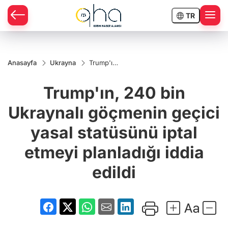
TR
Anasayfa
Ukrayna
Trump'ın,
240 bin
Ukraynalı
Trump'ın, 240 bin
göçmenin
geçici
yasal
Ukraynalı göçmenin geçici
statüsünü
iptal
yasal statüsünü iptal
etmeyi
planladığı
iddia
etmeyi planladığı iddia
edildi
edildi