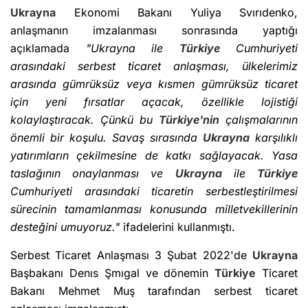
Ukrayna
Ekonomi Bakanı Yuliya Svırıdenko,
anlaşmanın imzalanması sonrasında yaptığı
açıklamada
"Ukrayna ile
Türkiye
Cumhuriyeti
arasındaki serbest ticaret anlaşması, ülkelerimiz
arasında gümrüksüz veya kısmen gümrüksüz ticaret
için yeni fırsatlar açacak, özellikle lojistiği
kolaylaştıracak. Çünkü bu
Türkiye'nin
çalışmalarının
önemli bir koşulu. Savaş sırasında
Ukrayna
karşılıklı
yatırımların çekilmesine de katkı sağlayacak. Yasa
taslağının onaylanması ve
Ukrayna
ile
Türkiye
Cumhuriyeti arasındaki ticaretin serbestleştirilmesi
sürecinin tamamlanması konusunda milletvekillerinin
desteğini umuyoruz."
ifadelerini kullanmıştı.
Serbest Ticaret Anlaşması 3 Şubat 2022'de
Ukrayna
Başbakanı Denıs Şmıgal ve dönemin
Türkiye
Ticaret
Bakanı Mehmet Muş tarafından serbest ticaret