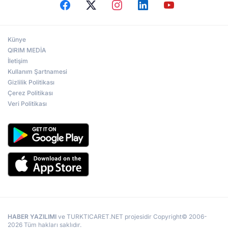
Künye
QIRIM MEDİA
İletişim
Kullanım Şartnamesi
Gizlilik Politikası
Çerez Politikası
Veri Politikası
HABER YAZILIMI
ve TURKTICARET.NET projesidir Copyright© 2006-
2026 Tüm hakları saklıdır.