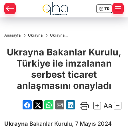
TR
Anasayfa
Ukrayna
Ukrayna
Bakanlar
Kurulu,
Ukrayna Bakanlar Kurulu,
Türkiye ile
imzalanan
serbest
Türkiye ile imzalanan
ticaret
anlaşmasını
serbest ticaret
onayladı
anlaşmasını onayladı
Ukrayna
Bakanlar Kurulu, 7 Mayıs 2024