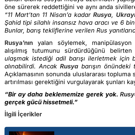
öne sürerek reddettiğini ve aynı anda sivillere y
“11 Mart’tan 11 Nisan’a kadar
Rusya
,
Ukray
Şahid tipi silahlı insansız hava aracı ve 6 b
Bunlar, barış tekliflerine verilen Rus yanıtlarıd
Rusya’nın
yalan söylemek, manipülasyon
alışılmış tutumunu sürdürdüğünü belirten
ulaşmak istediği adil barışı ilerletmek için 
alınabilirdi. Ancak
Rusya
barışın önündeki t
Açıklamasının sonunda uluslararası topluma 
artırılması gerektiğini vurgulayarak şunları ka
“Bir ay daha beklememize gerek yok.
Rusy
gerçek gücü hissetmeli.”
İlgili İçerikler