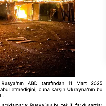
,
Rusya’nın
ABD tarafından 11 Mart 2025
kabul etmediğini, buna karşın
Ukrayna’nın
bu
ı.
ı açıklamada;
Rusya’nın
bu teklifi farklı şartlar