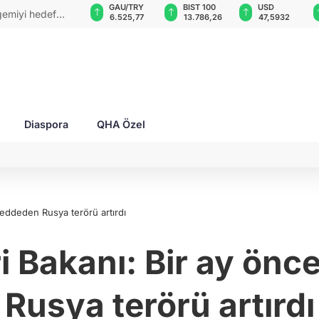
GAU/TRY
BIST 100
USD
EUR
kanları, hava
6.525,77
13.786,26
47,5932
55,0462
Diaspora
QHA Özel
 reddeden Rusya terörü artırdı
i Bakanı: Bir ay önc
Rusya terörü artırdı