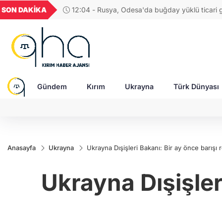
GEL
TND
BGN
VND
SON DAKİKA
11:30 - Ukrayna ve Birleşik Krallık savunma ba
21
18,2001
16,2323
28,0626
0,0018
savunma sistemlerini görüştü
Gündem
Kırım
Ukrayna
Türk Dünyası
Anasayfa
Ukrayna
Ukrayna Dışişleri Bakanı: Bir ay önce barışı
Ukrayna Dışişler