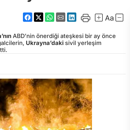
’nın
ABD’nin önerdiği ateşkesi bir ay önce
galcilerin,
Ukrayna’daki
sivil yerleşim
tti.