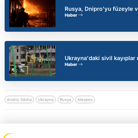
Rusya, Dnipro'yu füzeyle vu
Haber
Ukrayna'daki sivil kayıplar 
Haber
Andriy Sıbiha
Ukrayna
Rusya
Ateşkes