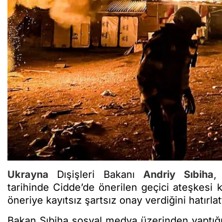
Ukrayna
Dışişleri Bakanı
Andriy Sıbih
a
tarihinde Cidde’de önerilen geçici ateşkesi 
öneriye kayıtsız şartsız onay verdiğini hatırlatt
Bakan Sıbiha sosyal medya üzerinden yaptığ