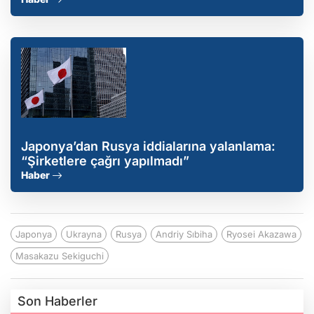
Japonya’dan Rusya iddialarına yalanlama:
“Şirketlere çağrı yapılmadı”
Haber
Japonya
Ukrayna
Rusya
Andriy Sıbiha
Ryosei Akazawa
Masakazu Sekiguchi
Son Haberler