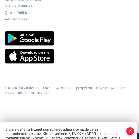
Gizlilik Politikası
Çerez Politikası
Veri Politikası
HABER YAZILIMI
ve TURKTICARET.NET projesidir Copyright© 2006-
2026 Tüm hakları saklıdır.
Sizlere daha iyi hizmet sunabilmek adına sitemizde çerez
konumlandırmaktayız. Kişisel verileriniz, KVKK ve GDPR kapsamında
toplanıp işlenir. Sitemizi kullanarak, çerezleri kullanmamızı kabul etmiş