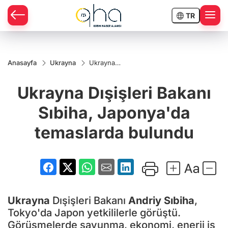
TR
Anasayfa
Ukrayna
Ukrayna
Dışişleri
Bakanı
Ukrayna Dışişleri Bakanı
Sıbiha,
Japonya'da
temaslarda
Sıbiha, Japonya'da
bulundu
temaslarda bulundu
Ukrayna
Dışişleri Bakanı
Andriy Sıbiha
,
Tokyo'da Japon yetkililerle görüştü.
Görüşmelerde savunma, ekonomi, enerji iş