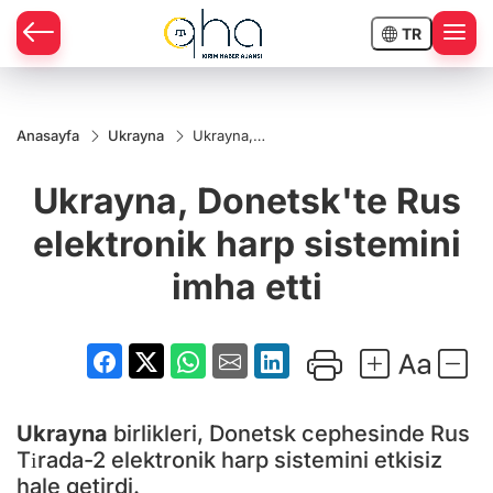
TR
Anasayfa
Ukrayna
Ukrayna,
Donetsk'te
Rus
Ukrayna, Donetsk'te Rus
elektronik
harp
sistemini
elektronik harp sistemini
imha etti
imha etti
Ukrayna
birlikleri, Donetsk cephesinde Rus
Tіrada-2 elektronik harp sistemini etkisiz
hale getirdi.