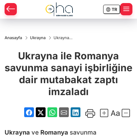
TR
Anasayfa
Ukrayna
Ukrayna
ile
Romanya
Ukrayna ile Romanya
savunma
sanayi
işbirliğine
savunma sanayi işbirliğine
dair
mutabakat
dair mutabakat zaptı
zaptı
imzaladı
imzaladı
Ukrayna
ve
Romanya
savunma