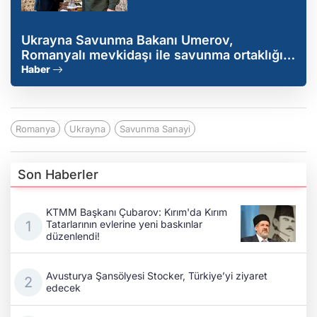
Ukrayna Savunma Bakanı Umerov,
Romanyalı mevkidaşı ile savunma ortaklığını
görüştü
Haber
Romanya
Ukrayna
Savunma Sanayi
Son Haberler
KTMM Başkanı Çubarov: Kırım'da Kırım
Tatarlarının evlerine yeni baskınlar
düzenlendi!
Avusturya Şansölyesi Stocker, Türkiye’yi ziyaret
edecek