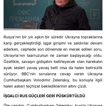
Rusya'nın bir yılı aşkın bir süredir Ukrayna topraklarına
karşı gerçekleştirdiği işgal girişimi ve saldırılar devam
ederken, cephede son dönemde en merak edilen soru,
Ukrayna'nın taarruzunun ne zaman başlayacağı oldu.
Özellikle, savaşın gidişatını belirleyecek olan harekatın
ayak sesleri yavaş yavaş belli olsa da halen belirsizlik
sürüyor. BBC'nin sorularına cevap veren Ukrayna
Cumhurbaşkanı Volodımır Zelenskıy, bu konuyla ilgili
halen askeri teçhizat beklediklerinin altını çizdi.
İŞGALCİ RUS GÜÇLERİ GERİ PÜSKÜRTÜLDÜ
Öte yandan, Cumhurbaşkanı Zelenskıy, bugün Ukrayna