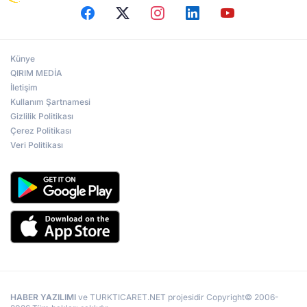
Künye
QIRIM MEDİA
İletişim
Kullanım Şartnamesi
Gizlilik Politikası
Çerez Politikası
Veri Politikası
HABER YAZILIMI
ve TURKTICARET.NET projesidir Copyright© 2006-