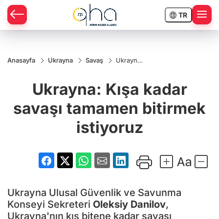
TR
Anasayfa
Ukrayna
Savaş
Ukrayna:
Kışa
kadar
Ukrayna: Kışa kadar
savaşı
tamamen
bitirmek
savaşı tamamen bitirmek
istiyoruz
istiyoruz
Ukrayna Ulusal Güvenlik ve Savunma
Konseyi Sekreteri
Oleksiy Danilov
,
Ukrayna'nın kış bitene kadar savaşı