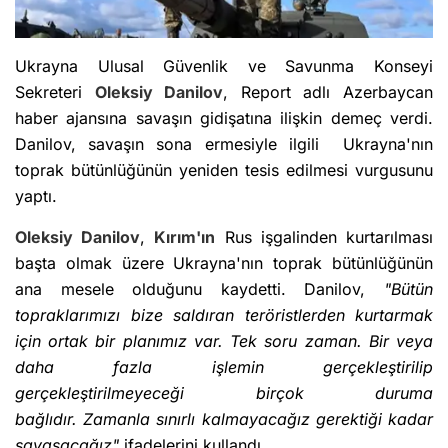
Ukrayna Ulusal Güvenlik ve Savunma Konseyi
Sekreteri
Oleksiy Danilov
, Report adlı Azerbaycan
haber ajansına savaşın gidişatına ilişkin demeç verdi.
Danilov, savaşın sona ermesiyle ilgili Ukrayna'nın
toprak bütünlüğünün yeniden tesis edilmesi vurgusunu
yaptı.
Oleksiy Danilov
,
Kırım'ın
Rus işgalinden kurtarılması
başta olmak üzere Ukrayna'nın toprak bütünlüğünün
ana mesele olduğunu kaydetti. Danilov,
"Bütün
topraklarımızı bize saldıran teröristlerden kurtarmak
için ortak bir planımız var. Tek soru zaman. Bir veya
daha fazla işlemin gerçekleştirilip
gerçekleştirilmeyeceği birçok duruma
bağlıdır. Zamanla sınırlı kalmayacağız gerektiği kadar
savaşacağız"
ifadelerini kullandı.