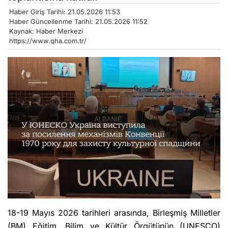
Haber Giriş Tarihi: 21.05.2026 11:53
Haber Güncellenme Tarihi: 21.05.2026 11:52
Kaynak: Haber Merkezi
https://www.qha.com.tr/
18-19 Mayıs 2026 tarihleri arasında, Birleşmiş Milletler
(BM) Eğitim, Bilim ve Kültür Örgütünün (UNESCO)