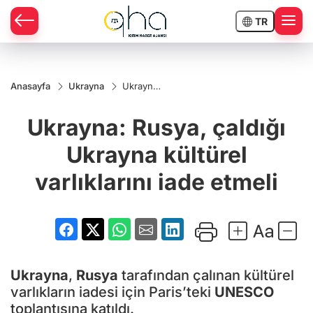
TR
Anasayfa
Ukrayna
Ukrayna:
Rusya,
çaldığı
Ukrayna: Rusya, çaldığı
Ukrayna
kültürel
varlıklarını
Ukrayna kültürel
iade
etmeli
varlıklarını iade etmeli
Ukrayna
,
Rusya
tarafından çalınan kültürel
varlıkların iadesi için Paris’teki
UNESCO
toplantısına katıldı.