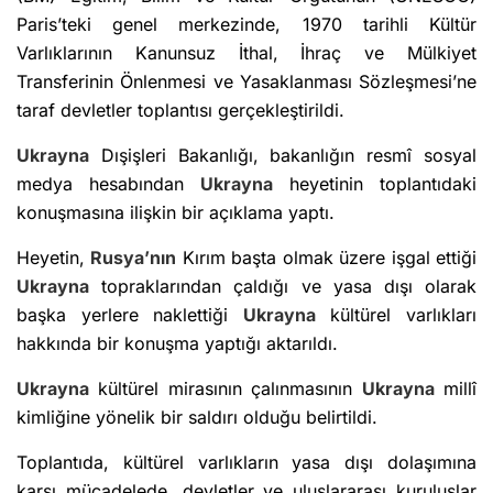
Paris’teki genel merkezinde, 1970 tarihli Kültür
Varlıklarının Kanunsuz İthal, İhraç ve Mülkiyet
Transferinin Önlenmesi ve Yasaklanması Sözleşmesi’ne
taraf devletler toplantısı gerçekleştirildi.
Ukrayna
Dışişleri Bakanlığı, bakanlığın resmî sosyal
medya hesabından
Ukrayna
heyetinin toplantıdaki
konuşmasına ilişkin bir açıklama yaptı.
Heyetin,
Rusya’nın
Kırım başta olmak üzere işgal ettiği
Ukrayna
topraklarından çaldığı ve yasa dışı olarak
başka yerlere naklettiği
Ukrayna
kültürel varlıkları
hakkında bir konuşma yaptığı aktarıldı.
Ukrayna
kültürel mirasının çalınmasının
Ukrayna
millî
kimliğine yönelik bir saldırı olduğu belirtildi.
Toplantıda, kültürel varlıkların yasa dışı dolaşımına
karşı mücadelede, devletler ve uluslararası kuruluşlar