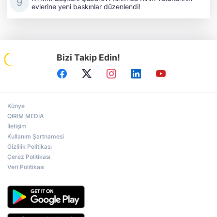
evlerine yeni baskınlar düzenlendi!
Bizi Takip Edin!
Künye
QIRIM MEDİA
İletişim
Kullanım Şartnamesi
Gizlilik Politikası
Çerez Politikası
Veri Politikası