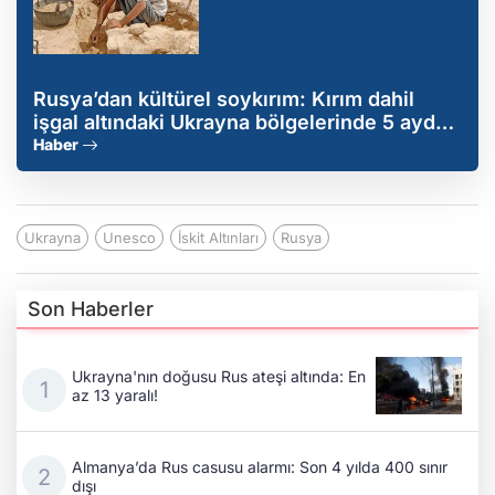
Rusya’dan kültürel soykırım: Kırım dahil
işgal altındaki Ukrayna bölgelerinde 5 ayda
67 yasa dışı kazı izni
Haber
Ukrayna
Unesco
İskit Altınları
Rusya
Son Haberler
Ukrayna'nın doğusu Rus ateşi altında: En
az 13 yaralı!
Almanya’da Rus casusu alarmı: Son 4 yılda 400 sınır
dışı