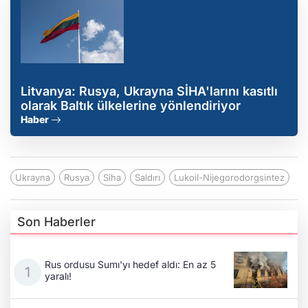
Litvanya: Rusya, Ukrayna SİHA'larını kasıtlı
olarak Baltık ülkelerine yönlendiriyor
Haber
Ukrayna
Rusya
Siha
Saldırı
Lukoil-Nijegorodorgsintez
Son Haberler
Rus ordusu Sumı'yı hedef aldı: En az 5
yaralı!