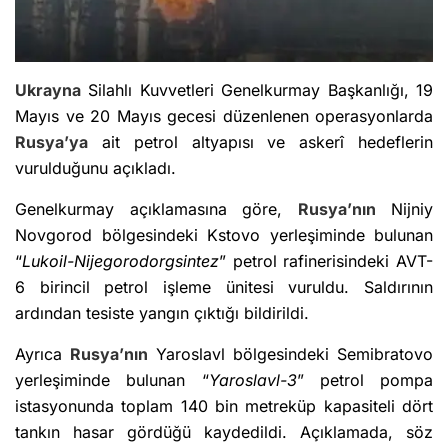
Ukrayna
Silahlı Kuvvetleri Genelkurmay Başkanlığı, 19
Mayıs ve 20 Mayıs gecesi düzenlenen operasyonlarda
Rusya’ya
ait petrol altyapısı ve askerî hedeflerin
vurulduğunu açıkladı.
Genelkurmay açıklamasına göre,
Rusya’nın
Nijniy
Novgorod bölgesindeki Kstovo yerleşiminde bulunan
“
Lukoil-Nijegorodorgsintez
” petrol rafinerisindeki AVT-
6 birincil petrol işleme ünitesi vuruldu. Saldırının
ardından tesiste yangın çıktığı bildirildi.
Ayrıca
Rusya’nın
Yaroslavl bölgesindeki Semibratovo
yerleşiminde bulunan “
Yaroslavl-3
” petrol pompa
istasyonunda toplam 140 bin metreküp kapasiteli dört
tankın hasar gördüğü kaydedildi. Açıklamada, söz