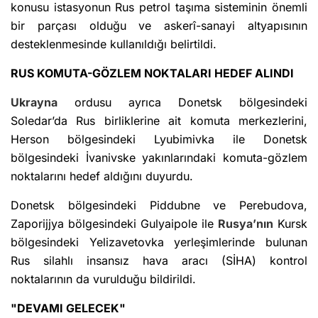
konusu istasyonun Rus petrol taşıma sisteminin önemli
bir parçası olduğu ve askerî-sanayi altyapısının
desteklenmesinde kullanıldığı belirtildi.
RUS KOMUTA-GÖZLEM NOKTALARI HEDEF ALINDI
Ukrayna
ordusu ayrıca Donetsk bölgesindeki
Soledar’da Rus birliklerine ait komuta merkezlerini,
Herson bölgesindeki Lyubimivka ile Donetsk
bölgesindeki İvanivske yakınlarındaki komuta-gözlem
noktalarını hedef aldığını duyurdu.
Donetsk bölgesindeki Piddubne ve Perebudova,
Zaporijjya bölgesindeki Gulyaipole ile
Rusya’nın
Kursk
bölgesindeki Yelizavetovka yerleşimlerinde bulunan
Rus silahlı insansız hava aracı (SİHA) kontrol
noktalarının da vurulduğu bildirildi.
"DEVAMI GELECEK"