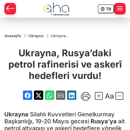
TR
Anasayfa
Ukrayna
Ukrayna,
Rusya’daki
petrol
Ukrayna, Rusya’daki
rafinerisi
ve askerî
hedefleri
petrol rafinerisi ve askerî
vurdu!
hedefleri vurdu!
Ukrayna
Silahlı Kuvvetleri Genelkurmay
Başkanlığı, 19-20 Mayıs gecesi
Rusya’ya
ait
petrol altyapısı ve askerî hedeflere yönelik