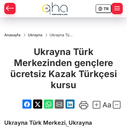
TR
Anasayfa
Ukrayna
Ukrayna Türk
Merkezinden
gençlere
Ukrayna Türk
ücretsiz
Kazak
Türkçesi
Merkezinden gençlere
kursu
ücretsiz Kazak Türkçesi
kursu
Ukrayna
Türk Merkezi
,
Ukrayna