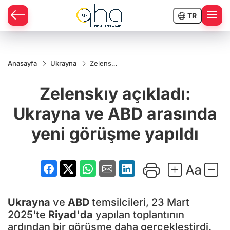
TR
Anasayfa
Ukrayna
Zelenskıy
açıkladı:
Ukrayna
Zelenskıy açıkladı:
ve ABD
arasında
yeni
Ukrayna ve ABD arasında
görüşme
yapıldı
yeni görüşme yapıldı
Ukrayna
ve
ABD
temsilcileri, 23 Mart
2025'te
Riyad'da
yapılan toplantının
ardından bir görüşme daha gerçekleştirdi.