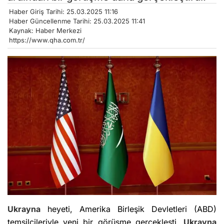
Haber Giriş Tarihi: 25.03.2025 11:16
Haber Güncellenme Tarihi: 25.03.2025 11:41
Kaynak: Haber Merkezi
https://www.qha.com.tr/
Ukrayna
heyeti, Amerika Birleşik Devletleri (ABD)
temsilcileriyle yeni bir görüşme gerçekleşti.
Ukrayna