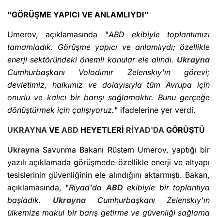
"GÖRÜŞME YAPICI VE ANLAMLIYDI"
Umerov, açıklamasında "
ABD ekibiyle toplantımızı
tamamladık. Görüşme yapıcı ve anlamlıydı; özellikle
enerji sektöründeki önemli konular ele alındı.
Ukrayna
Cumhurbaşkanı Volodımır Zelenskıy'ın görevi;
devletimiz, halkımız ve dolayısıyla tüm Avrupa için
onurlu ve kalıcı bir barışı sağlamaktır. Bunu gerçeğe
dönüştürmek için çalışıyoruz.
" ifadelerine yer verdi.
UKRAYNA
VE
ABD
HEYETLERİ
RİYAD'DA
GÖRÜŞTÜ
Ukrayna
Savunma Bakanı Rüstem Umerov, yaptığı bir
yazılı açıklamada görüşmede özellikle enerji ve altyapı
tesislerinin güvenliğinin ele alındığını aktarmıştı. Bakan,
açıklamasında, "
Riyad'da
ABD
ekibiyle bir toplantıya
başladık.
Ukrayna
Cumhurbaşkanı Zelenskıy'ın
ülkemize makul bir barış getirme ve güvenliği sağlama