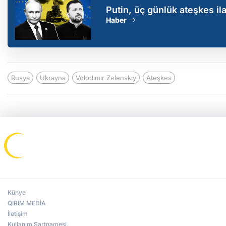
Putin, üç günlük ateşkes il
neden 8 Mayıs'ı bekleyeli
Haber
Rusya
Ukrayna
Volodımır Zelenskıy
Ateşkes
Künye
QIRIM MEDİA
İletişim
Kullanım Şartnamesi