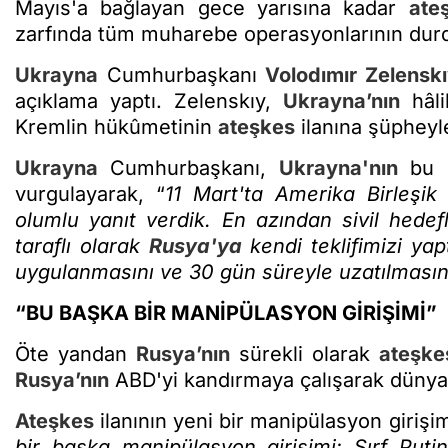
Mayıs'a bağlayan gece yarısına kadar
ate
zarfında tüm muharebe operasyonlarının durdu
Ukrayna
Cumhurbaşkanı
Volodımır Zelensk
açıklama yaptı. Zelenskıy,
Ukrayna’nın
hâli
Kremlin hükûmetinin
ateşkes
ilanına şüpheyle
Ukrayna
Cumhurbaşkanı,
Ukrayna'nın
bu s
vurgulayarak, “
11 Mart'ta Amerika Birleşik
olumlu yanıt verdik. En azından sivil hedefle
taraflı olarak
Rusya'ya
kendi teklifimizi ya
uygulanmasını ve 30 gün süreyle uzatılmasın
“BU BAŞKA BİR MANİPÜLASYON GİRİŞİMİ”
Öte yandan
Rusya’nın
sürekli olarak
ateşke
Rusya’nın
ABD'yi kandırmaya çalışarak dünyay
Ateşkes
ilanının yeni bir manipülasyon girişi
bir başka manipülasyon girişimi: Sırf Putin