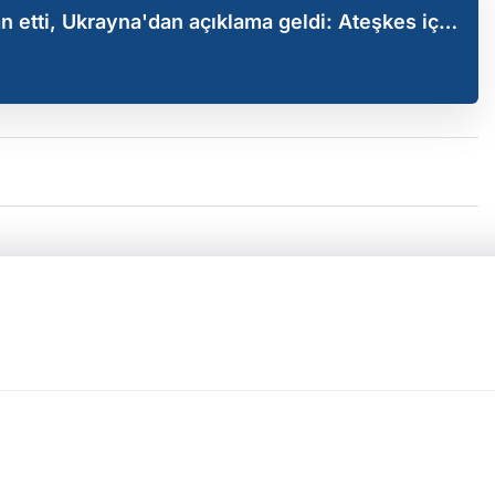
an etti, Ukrayna'dan açıklama geldi: Ateşkes için
m?