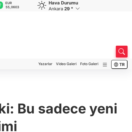
Hava Durumu
GBP
CHF
CAD
RUB
64,1818
58,9168
33,9453
0,5839
Ankara
29 °
Yazarlar
Video Galeri
Foto Galeri
TR
ki: Bu sadece yeni
imi