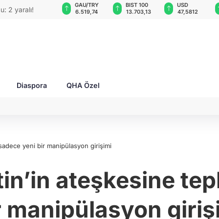
GAU/TRY
BIST 100
USD
EUR
EO'su bombalı
6.519,74
13.703,13
47,5812
55,0603
Diaspora
QHA Özel
sadece yeni bir manipülasyon girişimi
in’in ateşkesine tep
r manipülasyon giriş