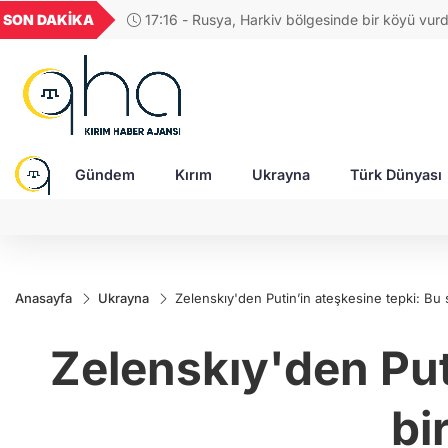
YU
GEL
TND
BGN
VND
SON DAKİKA
17:04 - Rus ordusuna SİHA üreten şirketin C
,1854
18,1955
16,2449
28,0626
0,0018
saldırıda ağır yaralandı
Gündem
Kırım
Ukrayna
Türk Dünyası
Anasayfa
Ukrayna
Zelenskıy'den Putin’in ateşkesine tepki: Bu 
Zelenskıy'den Put
bi