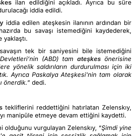
şkes
ilan edildiğini açıkladı. Ayrıca bu süre
rulacağı iddia edildi.
ıy
iddia edilen ateşkesin ilanının ardından bir
hazırda bu savaşı istemediğini kaydederek,
 yaklaştı.
avaşın tek bir saniyesini bile istemediğini
 Devletleri’nin (ABD) tam
ateşkes
önerisine
re yönelik saldırıların durdurulması için iki
ptık. Ayrıca Paskalya Ateşkesi'nin tam olarak
ı önerdik.
” dedi.
s
tekliflerini reddettiğini hatırlatan Zelenskıy,
ı manipüle etmeye devam ettiğini kaydetti.
mi olduğunu vurgulayan Zelenskıy, “
Şimdi yine
'e geçit töreni için sessizlik sağlamak için