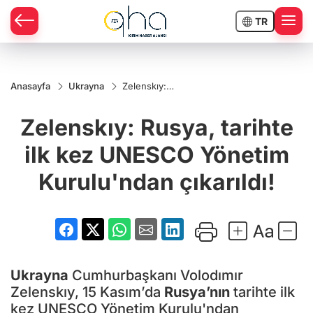
TR
Anasayfa
Ukrayna
Zelenskıy:
Rusya,
tarihte ilk
Zelenskıy: Rusya, tarihte
kez
UNESCO
Yönetim
ilk kez UNESCO Yönetim
Kurulu'ndan
çıkarıldı!
Kurulu'ndan çıkarıldı!
Ukrayna
Cumhurbaşkanı Volodımır
Zelenskıy, 15 Kasım’da
Rusya’nın
tarihte ilk
kez UNESCO Yönetim Kurulu'ndan