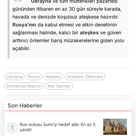
Ukrayna
ve tüm müttefikleri pazartesi
gününden itibaren en az 30 gün süreyle karada,
havada ve denizde koşulsuz ateşkese hazırdır.
Rusya'nın
da kabul etmesi ve etkin denetimin
sağlanması halinde, kalıcı bir
ateşkes
ve güven
arttırıcı önlemler barış müzakerelerine giden yolu
açabilir.
Ukrayna
Rusya
Ateşkes
Volodımır Zelenskıy
Emmanuel Macron
Keir Starmer
Son Haberler
Rus ordusu Sumı'yı hedef aldı: En az 5
yaralı!