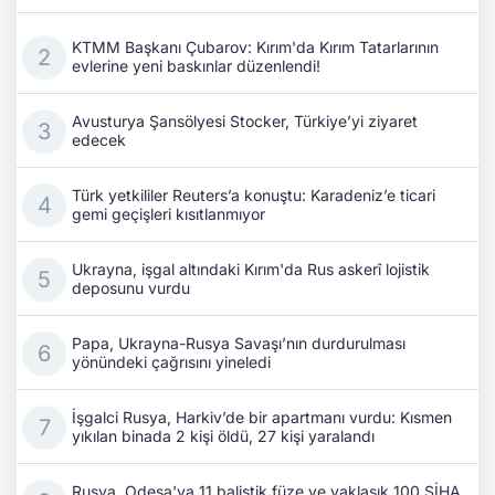
KTMM Başkanı Çubarov: Kırım'da Kırım Tatarlarının
evlerine yeni baskınlar düzenlendi!
Avusturya Şansölyesi Stocker, Türkiye’yi ziyaret
edecek
Türk yetkililer Reuters’a konuştu: Karadeniz’e ticari
gemi geçişleri kısıtlanmıyor
Ukrayna, işgal altındaki Kırım'da Rus askerî lojistik
deposunu vurdu
Papa, Ukrayna-Rusya Savaşı’nın durdurulması
yönündeki çağrısını yineledi
İşgalci Rusya, Harkiv’de bir apartmanı vurdu: Kısmen
yıkılan binada 2 kişi öldü, 27 kişi yaralandı
Rusya, Odesa'ya 11 balistik füze ve yaklaşık 100 SİHA