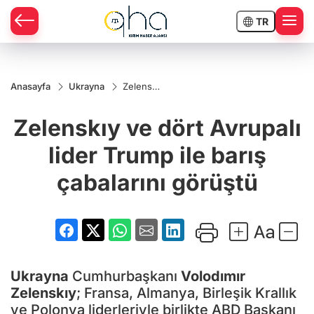
TR
Anasayfa
Ukrayna
Zelenskıy
ve dört
Avrupalı
Zelenskıy ve dört Avrupalı
lider
Trump ile
barış
lider Trump ile barış
çabalarını
görüştü
çabalarını görüştü
Ukrayna
Cumhurbaşkanı
Volodımır
Zelenskıy
; Fransa, Almanya, Birleşik Krallık
ve Polonya liderleriyle birlikte ABD Başkanı