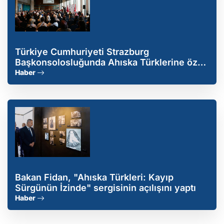
Türkiye Cumhuriyeti Strazburg
Başkonsolosluğunda Ahıska Türklerine özel
program
Haber
Bakan Fidan, "Ahıska Türkleri: Kayıp
Sürgünün İzinde" sergisinin açılışını yaptı
Haber