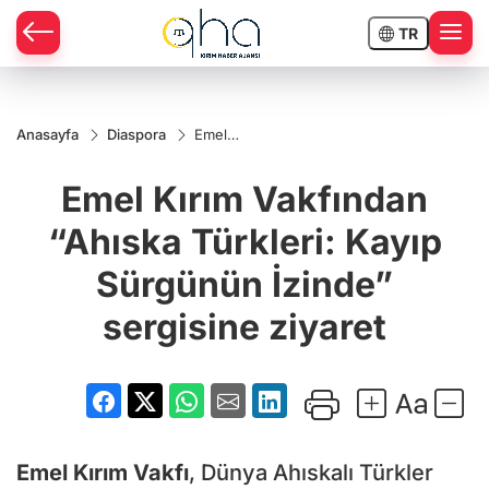
TR
Anasayfa
Diaspora
Emel
Kırım
Vakfından
Emel Kırım Vakfından
“Ahıska
Türkleri:
Kayıp
“Ahıska Türkleri: Kayıp
Sürgünün
İzinde”
Sürgünün İzinde”
sergisine
ziyaret
sergisine ziyaret
Emel Kırım Vakfı
, Dünya Ahıskalı Türkler