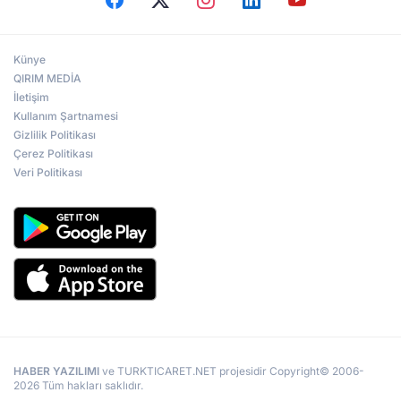
Künye
QIRIM MEDİA
İletişim
Kullanım Şartnamesi
Gizlilik Politikası
Çerez Politikası
Veri Politikası
HABER YAZILIMI
ve TURKTICARET.NET projesidir Copyright© 2006-
2026 Tüm hakları saklıdır.