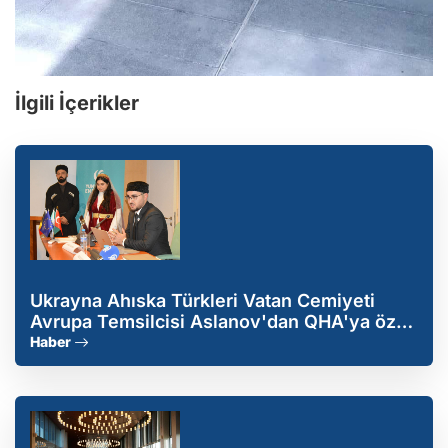
İlgili İçerikler
Ukrayna Ahıska Türkleri Vatan Cemiyeti
Avrupa Temsilcisi Aslanov'dan QHA'ya özel
açıklamalar
Haber