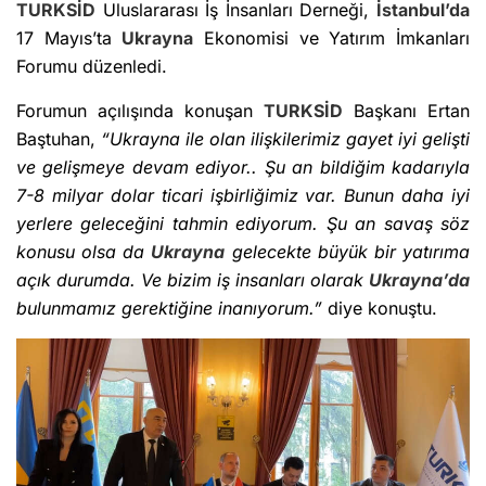
TURKSİD
Uluslararası İş İnsanları Derneği,
İstanbul’da
17 Mayıs’ta
Ukrayna
Ekonomisi ve Yatırım İmkanları
Forumu düzenledi.
Forumun açılışında konuşan
TURKSİD
Başkanı Ertan
Baştuhan,
“Ukrayna ile olan ilişkilerimiz gayet iyi gelişti
ve gelişmeye devam ediyor.. Şu an bildiğim kadarıyla
7-8 milyar dolar ticari işbirliğimiz var. Bunun daha iyi
yerlere geleceğini tahmin ediyorum. Şu an savaş söz
konusu olsa da
Ukrayna
gelecekte büyük bir yatırıma
açık durumda. Ve bizim iş insanları olarak
Ukrayna’da
bulunmamız gerektiğine inanıyorum.”
diye konuştu.