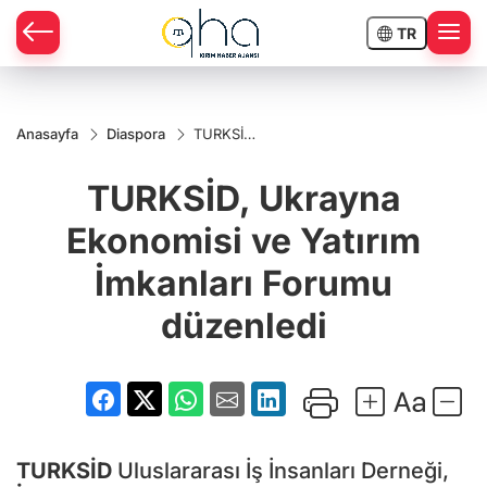
TR
Anasayfa
Diaspora
TURKSİD,
Ukrayna
Ekonomisi
TURKSİD, Ukrayna
ve Yatırım
İmkanları
Forumu
Ekonomisi ve Yatırım
düzenledi
İmkanları Forumu
düzenledi
TURKSİD
Uluslararası İş İnsanları Derneği,