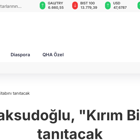
GAU/TRY
BIST 100
USD
EUR
 6 balistik
6.660,55
13.779,39
47,6787
55,1254
Diaspora
QHA Özel
tabını tanıtacak
ksudoğlu, "Kırım Biz
tanıtacak