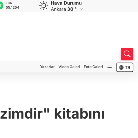
Hava Durumu
GBP
CHF
CAD
RUB
A
64,3468
59,0083
34,1883
0,5822
1
Ankara
30 °
Yazarlar
Video Galeri
Foto Galeri
TR
imdir" kitabını