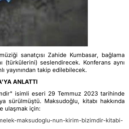
 müziği sanatçısı Zahide Kumbasar, bağlama
nı (türkülerini) seslendirecek. Konferans aynı
ı yayınından takip edilebilecek.
HA'YA ANLATTI
dir" isimli eseri 29 Temmuz 2023 tarihinde
saya sürülmüştü. Maksudoğlu, kitabı hakkında
e ulaşmak için:
melek-maksudoglu-nun-kirim-bizimdir-kitabi-