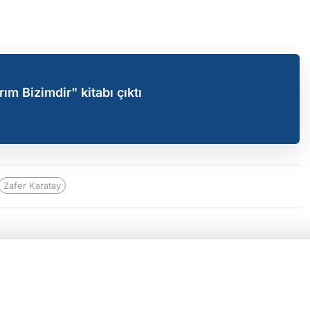
m Bizimdir" kitabı çıktı
Zafer Karatay