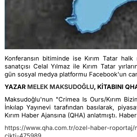
Konferansın bitiminde ise Kırım Tatar halk
sanatçısı Celal Yılmaz ile Kırım Tatar yırları
gün sosyal medya platformu Facebook'un canl
YAZAR
MELEK MAKSUDOĞLU
, KİTABINI Q
Maksudoğlu'nun "Crimea Is Ours/Kırım Bizim
İnkılap Yayınevi tarafından basılarak, piya
Kırım Haber Ajansına (QHA) anlatmıştı. Haber
https://www.qha.com.tr/ozel-haber-roportaj/
cikti-475989