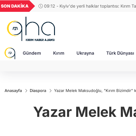
GEL
TND
BGN
VND
SON DAKİKA
09:31 - Rusya Ukrayna'yı gece boyunca vurdu:
49
18,2677
16,3788
27,9743
0,0018
füze, 151 SİHA ile siviller hedef alındı
Gündem
Kırım
Ukrayna
Türk Dünyası
Anasayfa
Diaspora
Yazar Melek Maksudoğlu, "Kırım Bizimdir" ki
Yazar Melek Ma