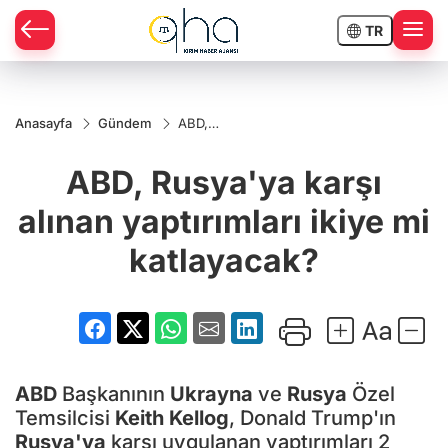
TR
Anasayfa
Gündem
ABD,
Rusya'ya
karşı alınan
ABD, Rusya'ya karşı
yaptırımları
ikiye mi
katlayacak?
alınan yaptırımları ikiye mi
katlayacak?
ABD
Başkanının
Ukrayna
ve
Rusya
Özel
Temsilcisi
Keith Kellog
, Donald Trump'ın
Rusya'ya
karşı uygulanan yaptırımları 2