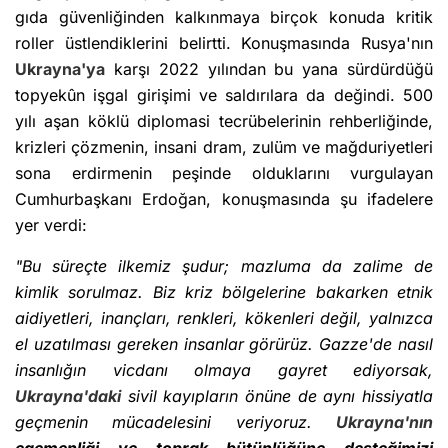
gıda güvenliğinden kalkınmaya birçok konuda kritik
roller üstlendiklerini belirtti. Konuşmasında Rusya'nın
Ukrayna'ya
karşı 2022 yılından bu yana sürdürdüğü
topyekûn işgal girişimi ve saldırılara da değindi. 500
yılı aşan köklü diplomasi tecrübelerinin rehberliğinde,
krizleri çözmenin, insani dram, zulüm ve mağduriyetleri
sona erdirmenin peşinde olduklarını vurgulayan
Cumhurbaşkanı Erdoğan, konuşmasında şu ifadelere
yer verdi:
"Bu süreçte ilkemiz şudur; mazluma da zalime de
kimlik sorulmaz. Biz kriz bölgelerine bakarken etnik
aidiyetleri, inançları, renkleri, kökenleri değil, yalnızca
el uzatılması gereken insanlar görürüz. Gazze'de nasıl
insanlığın vicdanı olmaya gayret ediyorsak,
Ukrayna'daki
sivil kayıpların önüne de aynı hissiyatla
geçmenin mücadelesini veriyoruz.
Ukrayna'nın