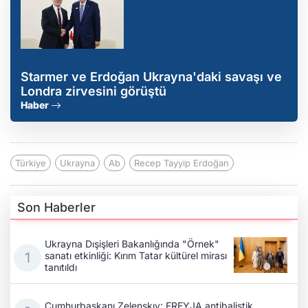
Starmer ve Erdoğan Ukrayna'daki savaşı ve
Londra zirvesini görüştü
Haber
Türkiye
Ukrayna
Ab
Recep Tayyip Erdoğan
Son Haberler
Ukrayna Dışişleri Bakanlığında "Örnek"
sanatı etkinliği: Kırım Tatar kültürel mirası
tanıtıldı
Cumhurbaşkanı Zelenskıy: FREYJA antibalistik