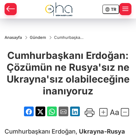
TR
Anasayfa
Gündem
Cumhurbaşkanı
Erdoğan:
Çözümün ne
Cumhurbaşkanı Erdoğan:
Rusya'sız ne
Ukrayna'sız
olabileceğine
Çözümün ne Rusya'sız ne
inanıyoruz
Ukrayna'sız olabileceğine
inanıyoruz
Cumhurbaşkanı Erdoğan,
Ukrayna-Rusya