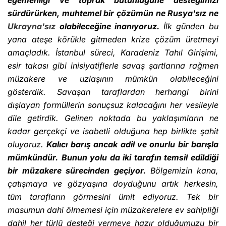
egemenliği ve toprak bütünlüğüne desteğimizi
sürdürürken, muhtemel bir çözümün ne Rusya'sız ne
Ukrayna'sız
olabileceğine inanıyoruz.
İlk günden bu
yana ateşe körükle gitmeden krize çözüm üretmeyi
amaçladık. İstanbul süreci, Karadeniz Tahıl Girişimi,
esir takası gibi inisiyatiflerle savaş şartlarına rağmen
müzakere ve uzlaşının mümkün olabileceğini
gösterdik. Savaşan taraflardan herhangi birini
dışlayan formüllerin sonuçsuz kalacağını her vesileyle
dile getirdik. Gelinen noktada bu yaklaşımların ne
kadar gerçekçi ve isabetli olduğuna hep birlikte şahit
oluyoruz.
Kalıcı barış ancak adil ve onurlu bir barışla
mümkündür.
Bunun yolu da iki tarafın temsil edildiği
bir müzakere sürecinden geçiyor.
Bölgemizin kana,
çatışmaya ve gözyaşına doyduğunu artık herkesin,
tüm tarafların görmesini ümit ediyoruz. Tek bir
masumun dahi ölmemesi için müzakerelere ev sahipliği
dahil her türlü desteği vermeye hazır olduğumuzu bir