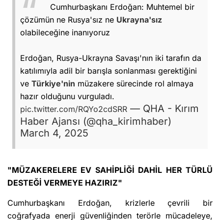
Cumhurbaşkanı Erdoğan: Muhtemel bir
çözümün ne Rusya'sız ne
Ukrayna'sız
olabileceğine inanıyoruz
Erdoğan, Rusya-Ukrayna Savaşı'nın iki tarafın da
katılımıyla adil bir barışla sonlanması gerektiğini
ve
Türkiye'nin
müzakere sürecinde rol almaya
hazır olduğunu vurguladı.
— QHA - Kırım
pic.twitter.com/RQYo2cdSRR
Haber Ajansı (@qha_kirimhaber)
March 4, 2025
"MÜZAKERELERE EV SAHİPLİĞİ DAHİL HER TÜRLÜ
DESTEĞİ VERMEYE HAZIRIZ"
Cumhurbaşkanı Erdoğan, krizlerle çevrili bir
coğrafyada enerji güvenliğinden terörle mücadeleye,