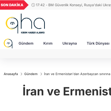
UYU
GEL
TND
BGN
V
SON DAKİKA
17:23 - Zelenskıy'dan Patriot çağrısı: "Üzerimiz
1,1849
18,2677
16,3788
27,9743
0
insanları öldüren gerçek füzeler yağıyor"
Gündem
Kırım
Ukrayna
Türk Dünyası
Anasayfa
Gündem
İran ve Ermenistan'dan Azerbaycan sınırına t
İran ve Ermenis