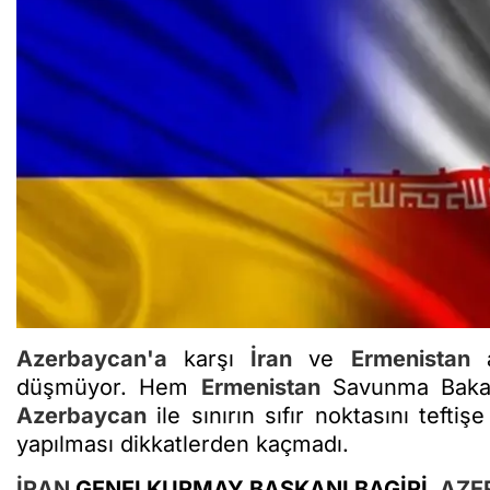
Azerbaycan'a
karşı
İran
ve
Ermenistan
a
düşmüyor. Hem
Ermenistan
Savunma Bak
Azerbaycan
ile sınırın sıfır noktasını tefti
yapılması dikkatlerden kaçmadı.
İRAN
GENELKURMAY BAŞKANI BAGİRİ,
AZE