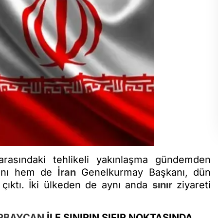
rasındaki tehlikeli yakınlaşma gündemden
anı hem de
İran
Genelkurmay Başkanı, dün
şe çıktı. İki ülkeden de aynı anda
sınır
ziyareti
RBAYCAN
İLE SINIRIN SIFIR NOKTASINDA