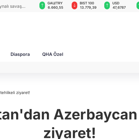
ND
GAU/TRY
BIST 100
USD
EUR
e kâğıt değil,
,0018
6.660,55
13.779,39
47,6787
55,125
Diaspora
QHA Özel
ehlikeli ziyaret!
tan'dan Azerbaycan sı
ziyaret!