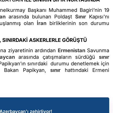
elkurmay Başkanı Muhammed Bagiri’nin 19
an
arasında bulunan Poldaşt
Sınır
Kapısı'nı
onuşlanmış olan
İran
birliklerinin son durumu
 SINIRDAKİ ASKERLERLE GÖRÜŞTÜ
ına ziyaretinin ardından
Ermenistan
Savunma
baycan
arasında çatışmaların sürdüğü
sınır
apikyan’ın sınırdaki durumu denetlemek için
dı. Bakan Papikyan,
sınır
hattındaki Ermeni
Azerbaycan'ı zehirliyor!