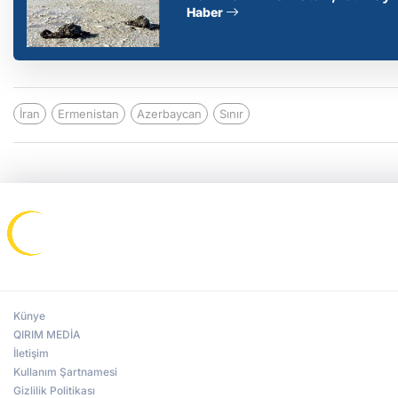
Haber
İran
Ermenistan
Azerbaycan
Sınır
Künye
QIRIM MEDİA
İletişim
Kullanım Şartnamesi
Gizlilik Politikası