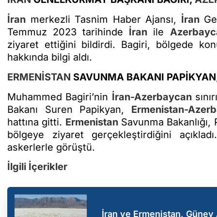
İran
merkezli Tasnim Haber Ajansı,
İran
Gen
Temmuz 2023 tarihinde
İran
ile
Azerbayc
ziyaret ettiğini bildirdi. Bagiri, bölgede k
hakkında bilgi aldı.
ERMENİSTAN
SAVUNMA BAKANI PAPİKYAN,
Muhammed Bagiri’nin
İran-Azerbaycan
sınır
Bakanı Suren Papikyan,
Ermenistan-Azer
hattına gitti.
Ermenistan
Savunma Bakanlığı, P
bölgeye ziyaret gerçekleştirdiğini açıkla
askerlerle görüştü.
İlgili İçerikler
İran ve Ermenistan, Güney 