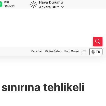
Hava Durumu
GBP
CHF
CAD
RUB
4
64,3468
59,0083
34,1883
0,5822
Ankara
30 °
Yazarlar
Video Galeri
Foto Galeri
TR
nırına tehlikeli