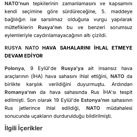
NATO’nun
tepkilerinin zamanlamasını ve kapsamını
kendi seçimine göre sürdüreceğine, 5. maddeye
bağlılığın ise sarsılmaz olduğuna vurgu yapılarak
müttefiklerin
Rusya’nın
bu ve benzeri sorumsuz
eylemleriyle caydırılamayacağının altı çizildi.
RUSYA
NATO
HAVA SAHALARINI İHLAL ETMEYE
DEVAM EDİYOR
Polonya
, 9 Eylül'de
Rusya'ya
ait insansız hava
araçlarının (İHA) hava sahasını ihlal ettiğini,
NATO
da
birlikte karşılık verildiğini duyurmuştu. Ardından
Romanya'nın
da hava sahasında Rus İHA'sı tespit
edilmişti. Son olarak 19 Eylül'de
Estonya'nın
sahasının
Rus jetlerince ihlal edildiği,
NATO
müdahalesi
sonucunda uçakların durdurulduğu bildirilmişti.
İlgili İçerikler