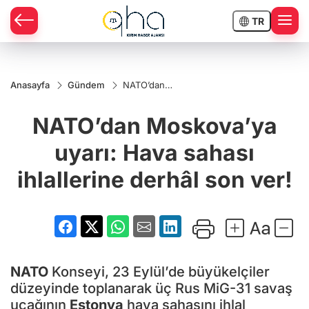
TR
Anasayfa
Gündem
NATO’dan
Moskova’ya
uyarı: Hava
NATO’dan Moskova’ya
sahası
ihlallerine
derhâl son
uyarı: Hava sahası
ver!
ihlallerine derhâl son ver!
NATO
Konseyi, 23 Eylül’de büyükelçiler
düzeyinde toplanarak üç Rus MiG-31 savaş
uçağının
Estonya
hava sahasını ihlal