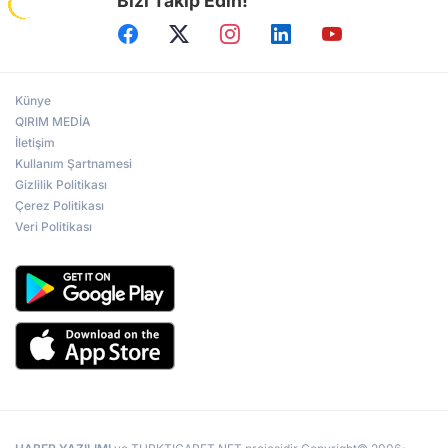
Bizi Takip Edin!
Künye
QIRIM MEDİA
İletişim
Kullanım Şartnamesi
Gizlilik Politikası
Çerez Politikası
Veri Politikası