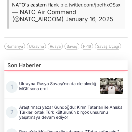
NATO's eastern flank
pic.twitter.com/jpcfhxOSsx
— NATO Air Command
(@NATO_AIRCOM)
January 16, 2025
Romanya
Ukrayna
Rusya
Savaş
F-16
Savaş Uçağı
Son Haberler
Ukrayna-Rusya Savaşı'nın da ele alındığı
MGK sona erdi
Araştırmacı yazar Gündoğdu: Kırım Tatarları ile Ahıska
Türkleri ortak Türk kültürünün birçok unsurunu
yaşatmaya devam ediyor
Rusya'da Müslüman din adamına, "Tatar zaferlerini"