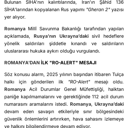
Bulunan SİHA'nın kalıntılarında, İran'ın Şâhid 136
SİHA'larından kopyalanan Rus yapımı
"Gheran 2"
yazısı
yer alıyor.
Romanya
Millî Savunma Bakanlığı tarafından yapılan
açıklamada,
Rusya’nın
Ukrayna’daki
sivil hedeflere
yönelik saldırıları şiddetle kınandı ve saldırıların
uluslararası hukuka aykırı olduğu vurgulandı.
ROMANYA'DAN
İLK "RO-ALERT" MESAJI
Söz konusu alarm, 2025 yılının başından itibaren Tulça
halkı için gönderilen ilk
"RO-Alert"
mesajı oldu.
Romanya
Acil Durumlar Genel Müfettişliği, halktan
paniğe kapılmamalarını ve gerektiğinde 112 acil durum
numarasını aramalarını istedi.
Romanya
,
Ukrayna’daki
devam eden savaşın etkileriyle sınır bölgesindeki
güvenlik önlemlerini artırırken, hava sahasını izlemeye
ve halkını bilgilendirmeye devam ediyor.