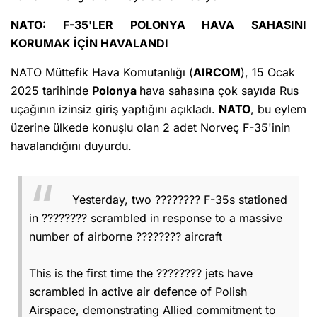
NATO: F-35'LER POLONYA HAVA SAHASINI
KORUMAK İÇİN HAVALANDI
NATO Müttefik Hava Komutanlığı (
AIRCOM
), 15 Ocak
2025 tarihinde
Polonya
hava sahasına çok sayıda Rus
uçağının izinsiz giriş yaptığını açıkladı.
NATO
, bu eylem
üzerine ülkede konuşlu olan 2 adet Norveç F-35'inin
havalandığını duyurdu.
Yesterday, two ???????? F-35s stationed
in ???????? scrambled in response to a massive
number of airborne ???????? aircraft
This is the first time the ???????? jets have
scrambled in active air defence of Polish
Airspace, demonstrating Allied commitment to