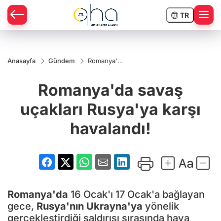
TR
Anasayfa
Gündem
Romanya'da
savaş
uçakları
Romanya'da savaş
Rusya'ya
karşı
havalandı!
uçakları Rusya'ya karşı
havalandı!
Romanya'da
16 Ocak'ı 17 Ocak'a bağlayan
gece,
Rusya'nın
Ukrayna'ya
yönelik
gerçekleştirdiği saldırısı sırasında hava