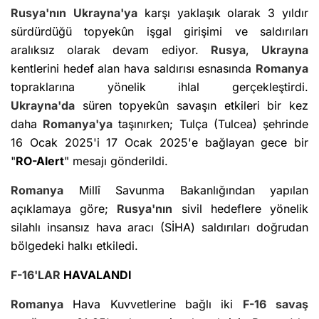
Rusya'nın
Ukrayna'ya
karşı yaklaşık olarak 3 yıldır
sürdürdüğü topyekûn işgal girişimi ve saldırıları
aralıksız olarak devam ediyor.
Rusya
,
Ukrayna
kentlerini hedef alan hava saldırısı esnasında
Romanya
topraklarına yönelik ihlal gerçekleştirdi.
Ukrayna'da
süren topyekûn savaşın etkileri bir kez
daha
Romanya'ya
taşınırken; Tulça (Tulcea) şehrinde
16 Ocak 2025'i 17 Ocak 2025'e bağlayan gece bir
"
RO-Alert
" mesajı gönderildi.
Romanya
Millî Savunma Bakanlığından yapılan
açıklamaya göre;
Rusya'nın
sivil hedeflere yönelik
silahlı insansız hava aracı (SİHA) saldırıları doğrudan
bölgedeki halkı etkiledi.
F-16'LAR
HAVALANDI
Romanya
Hava Kuvvetlerine bağlı iki
F-16
savaş