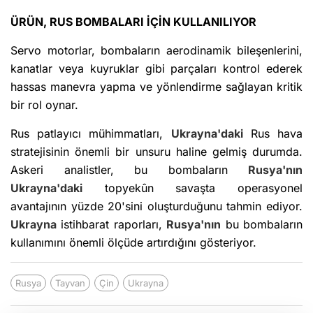
ÜRÜN, RUS BOMBALARI İÇİN KULLANILIYOR
Servo motorlar, bombaların aerodinamik bileşenlerini,
kanatlar veya kuyruklar gibi parçaları kontrol ederek
hassas manevra yapma ve yönlendirme sağlayan kritik
bir rol oynar.
Rus patlayıcı mühimmatları,
Ukrayna'daki
Rus hava
stratejisinin önemli bir unsuru haline gelmiş durumda.
Askeri analistler, bu bombaların
Rusya'nın
Ukrayna'daki
topyekûn savaşta operasyonel
avantajının yüzde 20'sini oluşturduğunu tahmin ediyor.
Ukrayna
istihbarat raporları,
Rusya'nın
bu bombaların
kullanımını önemli ölçüde artırdığını gösteriyor.
Rusya
Tayvan
Çin
Ukrayna