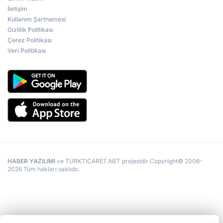
İletişim
Kullanım Şartnamesi
Gizlilik Politikası
Çerez Politikası
Veri Politikası
HABER YAZILIMI
ve TURKTICARET.NET projesidir Copyright© 2006-
2026 Tüm hakları saklıdır.