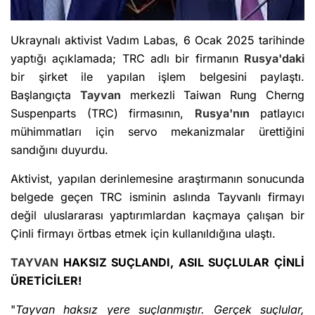
Ukraynalı aktivist Vadım Labas, 6 Ocak 2025 tarihinde
yaptığı açıklamada; TRC adlı bir firmanın
Rusya'daki
bir şirket ile yapılan işlem belgesini paylaştı.
Başlangıçta
Tayvan
merkezli Taiwan Rung Cherng
Suspenparts (TRC) firmasının,
Rusya'nın
patlayıcı
mühimmatları için servo mekanizmalar ürettiğini
sandığını duyurdu.
Aktivist, yapılan derinlemesine araştırmanın sonucunda
belgede geçen TRC isminin aslında Tayvanlı firmayı
değil uluslararası yaptırımlardan kaçmaya çalışan bir
Çinli firmayı örtbas etmek için kullanıldığına ulaştı.
TAYVAN
HAKSIZ SUÇLANDI, ASIL SUÇLULAR ÇİNLİ
ÜRETİCİLER!
"
Tayvan haksız yere suçlanmıştır. Gerçek suçlular,