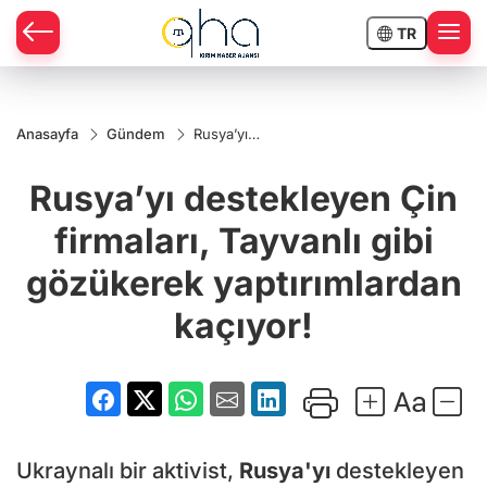
TR
Anasayfa
Gündem
Rusya’yı
destekleyen
Çin firmaları,
Rusya’yı destekleyen Çin
Tayvanlı gibi
gözükerek
yaptırımlardan
firmaları, Tayvanlı gibi
kaçıyor!
gözükerek yaptırımlardan
kaçıyor!
Ukraynalı bir aktivist,
Rusya'yı
destekleyen