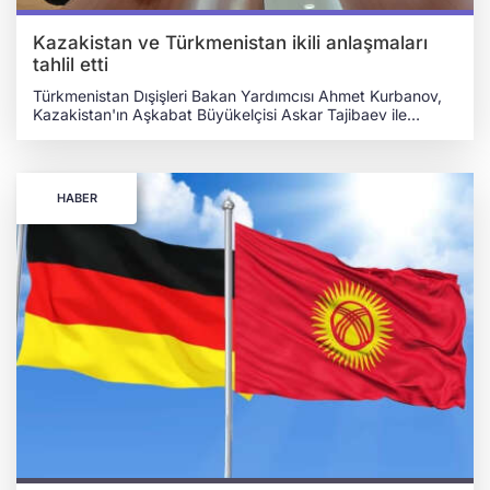
muhafızlarına yönelik olarak ise rehabilitasyon projelerine
devam edeceklerini duyurdu.
Kazakistan ve Türkmenistan ikili anlaşmaları
tahlil etti
Türkmenistan Dışişleri Bakan Yardımcısı Ahmet Kurbanov,
Kazakistan'ın Aşkabat Büyükelçisi Askar Tajibaev ile
Türkmenistan Dışişleri Bakanlığında görüştü. 9 Ocak 2024
tarihinde gerçekleşen görüşmede Türkmenistan ile
Kazakistan arasındaki ilişkilerin güçlendirilmesi için geniş bir
yelpazede ikili işbirliği olanakları ele alındı. KAZAKİSTAN
HABER
İLE TÜRKMENİSTAN ARASINDAKİ İLİŞKİLER GÖZDEN
GEÇİRİLDİ Yetkililer, üst düzey ziyaretler sırasında varılan
ikili anlaşmaların pratik uygulamalarındaki ilerlemeyi
gözden geçirdiler ve 2024 için Türkmen-Kazak ilişkilerinin
beklentilerini tartıştılar. Bu bağlamda taraflar, siyasi
istişarelerin öneminin yanı sıra en üst düzeyde düzenli ikili
ziyaretler ve temaslar düzenlenmesi gerektiğini kaydettiler.
Taraflar ayrıca parlamentolar arası işbirliğinin
güçlendirilmesinin ve iki ülke parlamenterleri arasında
düzenli toplantı ve istişarelerin gerçekleştirilmesinin
önemine dikkat çekti. Görüşmede, Avrupa Güvenlik ve
İşbirliği Teşkilatı (AGİT), Birleşmiş Milletler (BM) ve İslam
İşbirliği Teşkilatı (İİT) başta olmak üzere diğer uluslararası
örgütler çerçevesinde işbirliği ve karşılıklı desteğe ilişkin
olumlu deneyimler ifade edildi.