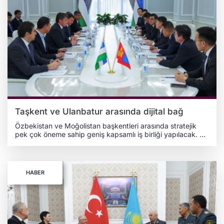
Taşkent ve Ulanbatur arasında dijital bağ
Özbekistan ve Moğolistan başkentleri arasında stratejik
pek çok öneme sahip geniş kapsamlı iş birliği yapılacak. Bu
kapsamda Taşkent'te bir araya gelen Taşkent Belediye
Başkanı Şevket Umurzakov ile Ulanbatur Belediye Başkanı
ve Valisi Niambaatar Hişgi, kentsel gelişim ve
sosyoekonomik kalkınma gayelerini ele aldı. Taşkent Şehir
HABER
Yönetimi'nin Durum Merkezine yönelik olarak yapılan
ziyaret ise iki ülke arasındaki kentsel dönüşüm alanında iş
birliğine dikkat çekti. Öte yandan ziyaret kapsamında
Moğol heyeti, modern dijital teknolojilerin kentsel süreçleri
izleme, kamu güvenliği ve acil durumlara müdahale
konusundaki durumları inceledi. Niambaatar, akıllı şehir