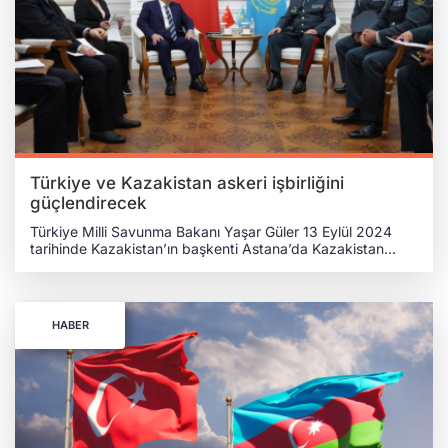
çözümlerinin sakinlerin yaşam kalitesini artırmadaki rolü
hakkında ilgili yetkililerden ayrıntılı bilgi aldı.
Türkiye ve Kazakistan askeri işbirliğini
güçlendirecek
Türkiye Milli Savunma Bakanı Yaşar Güler 13 Eylül 2024
tarihinde Kazakistan’ın başkenti Astana’da Kazakistan
Savunma Bakanı Ruslan Caksılıkov ile gerçekleştirdiği
toplantıda iki ülke arasındaki askeri iş birliğini güçlendirme
kararı aldıklarını duyurdu. KAZAKİSTAN TÜRKİSTAN'DAKİ
GÜVENİLİR BİR ORTAK Bakan Güler Türkiye'nin askeri
HABER
eğitim, savunma eğitimi ve savunma sanayi alanlarındaki
işbirliğini derinleştirme kararlılığını vurguladı. Kazakistan’ın
Türkistan'daki güvenilir bir ortak olduğunu belirten Güler,
Kazak askeri personelinin ortak tatbikatlardaki yüksek
seviyesine övgüde bulundu. Güler, "İlişkilerimiz ortak bir
tarihe ve karşılıklı anlayışa dayanıyor. Kazakistan, Orta
Asya’daki güvenilir ortağımızdır. Kazak askerlerinin