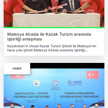
atılması hususunda destek sağlayacakları konusunda
anlaştı.
Malezya Airasia ile Kazak Turizm arasında
işbirliği anlaşması
Kazakistan'ın Ulusal Kazak Turizm Şirketi ile Malezya'nın
hava yolu şirketi Malezya Airasia arasında işbirliği
anlaşması mutabakatı yapıldı. Malezya Airasia, ülkesindeki
turistleri Almatı'ya yönlendirecek ve ayrıca Kazak turistler
için 130 yeni sefer açacak. İKİ ŞİRKET ARASINDA ORTAK
İŞBİRLİĞİ Kazakistan Turizm Endüstrisi Komitesi basın
HABER
servisinin 17 Mart 2024 tarihinde bildirdiğine göre,
Malezya'nın Başkenti Kuala Lumpur'dan Kazakistan'ın
Başkenti Almatı'ya ilk uçuşun başlatılmasının ardından
AirAsia şirketi, ulusal şirket Kazak Turizm ile stratejik iş
birliği konusunda bir mutabakat anlaşması imzaladı.
İmzalanan mutabakatta Kazakistan ile Malezya arasındaki
turizmin teşvik edilmesi amacıyla havayolu ile kuruluş
arasındaki ticari işbirliğinin genişletilmesini öngörüyor. İKİ
ÜLKE ARASINDAKİ STRATEJİK ORTAKLIK Öte yandan iki
devletin vatandaşları için yeni iş fırsatları yaratılmasına,