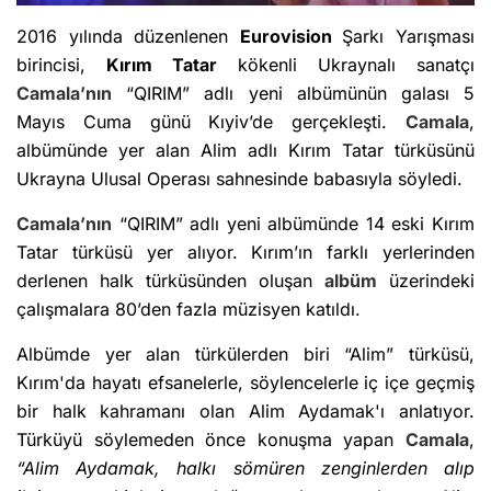
2016 yılında düzenlenen
Eurovision
Şarkı Yarışması
birincisi,
Kırım Tatar
kökenli Ukraynalı sanatçı
Camala
’nın
“QIRIM” adlı yeni albümünün galası 5
Mayıs Cuma günü Kıyiv’de gerçekleşti.
Camala
,
albümünde yer alan Alim adlı Kırım Tatar türküsünü
Ukrayna Ulusal Operası sahnesinde babasıyla söyledi.
Camala’nın
“QIRIM” adlı yeni albümünde 14 eski Kırım
Tatar türküsü yer alıyor. Kırım’ın farklı yerlerinden
derlenen halk türküsünden oluşan
albüm
üzerindeki
çalışmalara 80’den fazla müzisyen katıldı.
Albümde yer alan türkülerden biri “Alim” türküsü,
Kırım'da hayatı efsanelerle, söylencelerle iç içe geçmiş
bir halk kahramanı olan Alim Aydamak'ı anlatıyor.
Türküyü söylemeden önce konuşma yapan
Camala
,
“Alim Aydamak, halkı sömüren zenginlerden alıp