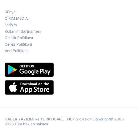
Künye
QIRIM MEDİA
İletişim
Kullanım Şartnamesi
Gizlilik Politikası
Çerez Politikası
Veri Politikası
HABER YAZILIMI
ve TURKTICARET.NET projesidir Copyright© 2006-
2026 Tüm hakları saklıdır.