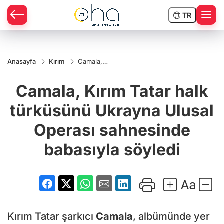
TR
Anasayfa
Kırım
Camala,
Kırım Tatar
halk
Camala, Kırım Tatar halk
türküsünü
Ukrayna
Ulusal
türküsünü Ukrayna Ulusal
Operası
sahnesinde
Operası sahnesinde
babasıyla
söyledi
babasıyla söyledi
Kırım Tatar şarkıcı
Camala
, albümünde yer