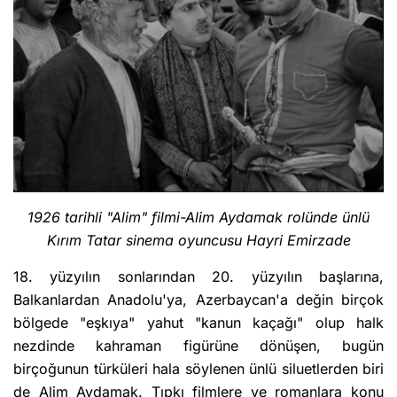
1926 tarihli "Alim" filmi-Alim Aydamak rolünde ünlü
Kırım Tatar sinema oyuncusu Hayri Emirzade
18. yüzyılın sonlarından 20. yüzyılın başlarına,
Balkanlardan Anadolu'ya, Azerbaycan'a değin birçok
bölgede "eşkıya" yahut "kanun kaçağı" olup halk
nezdinde kahraman figürüne dönüşen, bugün
birçoğunun türküleri hala söylenen ünlü siluetlerden biri
de Alim Aydamak. Tıpkı filmlere ve romanlara konu