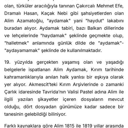
olan, türküler aracılığıyla tanınan Çakırcalı Mehmet Efe,
Dramalı Hasan, Kaçak Nebi gibi şahsiyetlerden olan
Alim Azamatoğlu, "aydamak" yani "haydut" lakabını
buradan alıyor. Aydamak tabiri, bazı Balkan dillerinde
ve lehçelerinde "haydamak" şeklinde geçmekte olup,
"halletmek" anlamında günlük dilde de "aydamak"-
"aydayamamak" şeklinde de kullanılmaktadır.
19. yüzyılda gerçekten yaşamış olan ve yaşadığı
belgelerle ispatlanan Alim Aydamak, Kırım tarihinde
kahramanlıklarıyla anılan halk yanlısı bir eşkıya olarak
yer alıyor. Akmescit’teki Kırım Arşivlerinde o zamanki
Çarlık idaresinde Tavrida’nın Valisi Pastel adına Alim ile
ilgili yazılan şikayetler içeren dosyaların mevcut
olduğu, dört dosyadan günümüze kadar sadece bir
tanesinin gelebildiği biliniyor.
Farklı kaynaklara göre Alim 1815 ile 1819 yıllar arasında