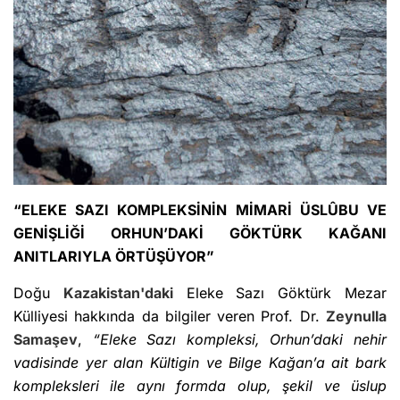
“ELEKE SAZI KOMPLEKSİNİN MİMARİ ÜSLÛBU VE
GENİŞLİĞİ ORHUN’DAKİ GÖKTÜRK KAĞANI
ANITLARIYLA ÖRTÜŞÜYOR”
Doğu
Kazakistan'daki
Eleke Sazı Göktürk Mezar
Külliyesi hakkında da bilgiler veren Prof. Dr.
Zeynulla
Samaşev
,
“Eleke Sazı kompleksi, Orhun’daki nehir
vadisinde yer alan Kültigin ve Bilge Kağan’a ait bark
kompleksleri ile aynı formda olup, şekil ve üslup