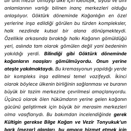
bir anıt mezar olmayıp ülke için ideolojik, siyasi ve dini
anlamlarının varlığı bilinen inanç merkezleri olduğu
anlaşılıyor. Göktürk döneminde Kağanlığın en özel
yerlerine inşa edildiği görülen bu türden kompleksler,
halk nezdinde kutsal bir alana dönüşmekteydi.
Özellikle arkasında bıraktığı halkı Kağanın gömüldüğü
yeri, aslında tam olarak gömülen değil yani bedeninin
yakıldığı yerdi.
Bilindiği gibi Göktürk döneminde
kağanların naaşları gömülmüyordu. Onun yerine
ateşte yakılmaktaydı.
Bu kremasyonun yapıldığı yerde
bir kompleks inşa edilmesi temel vazifeydi. İkinci
olarak böylece ülkenin birliğinin sağlanması ve buranın
büyük bir tazim merkezine çevrilmesi amaçlanıyordu.
Üçüncü olarak ölen hükümdarın yerine gelen kağanın
gücünü geliştirmek için büyük bir merasim merkezleri
olma vasıflarıydı. Bu bakımdan incelendiğinde
gerek
Kültigin gerekse Bilge Kağan ve Vezir Tonyukuk’un
bark (mezar) alanları, bu amaca hizmet etmek için