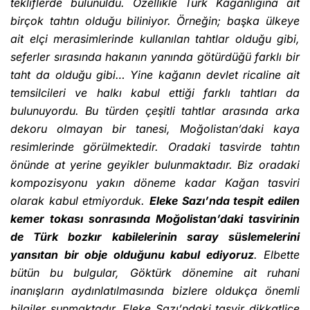
tekliflerde bulunuldu. Özellikle Türk Kağanlığına ait
birçok tahtın olduğu biliniyor.
Örneğin; başka ülkeye
ait elçi merasimlerinde kullanılan tahtlar olduğu gibi,
seferler sırasında hakanın yanında götürdüğü farklı bir
taht da olduğu gibi…
Yine kağanın devlet ricaline ait
temsilcileri ve halkı kabul ettiği farklı tahtları da
bulunuyordu.
Bu türden çeşitli tahtlar arasında arka
dekoru olmayan bir tanesi, Moğolistan’daki kaya
resimlerinde görülmektedir. Oradaki tasvirde tahtın
önünde at yerine geyikler bulunmaktadır. Biz oradaki
kompozisyonu yakın döneme kadar Kağan tasviri
olarak kabul etmiyorduk.
Eleke Sazı’nda tespit edilen
kemer tokası sonrasında Moğolistan’daki tasvirinin
de Türk bozkır kabilelerinin saray süslemelerini
yansıtan bir obje olduğunu kabul ediyoruz
. Elbette
bütün bu bulgular, Göktürk dönemine ait ruhani
inanışların aydınlatılmasında bizlere oldukça önemli
bilgiler sunmaktadır. Eleke Sazı’ndaki tasvir dikkatlice