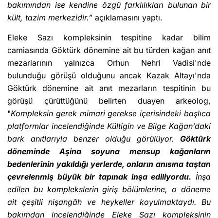
bakımından ise kendine özgü farklılıkları bulunan bir
kült, tazim merkezidir.”
açıklamasını yaptı.
Eleke Sazı kompleksinin tespitine kadar bilim
camiasında Göktürk dönemine ait bu türden kağan anıt
mezarlarının yalnızca Orhun Nehri Vadisi'nde
bulunduğu görüşü olduğunu ancak Kazak Altayı'nda
Göktürk dönemine ait anıt mezarların tespitinin bu
görüşü çürüttüğünü belirten duayen arkeolog,
"
Kompleksin gerek mimari gerekse içerisindeki başlıca
platformlar incelendiğinde Kültigin ve Bilge Kağan’daki
bark anıtlarıyla benzer olduğu görülüyor.
Göktürk
döneminde Aşina soyuna mensup kağanların
bedenlerinin yakıldığı yerlerde, onların anısına taştan
çevrelenmiş büyük bir tapınak inşa ediliyordu.
İnşa
edilen bu komplekslerin giriş bölümlerine, o döneme
ait çeşitli nişangâh ve heykeller koyulmaktaydı.
Bu
bakımdan incelendiğinde Eleke Sazı kompleksinin