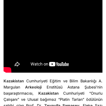
Kazakistan
Cumhuriyeti Eğitim ve Bilim Bakanlığı A.
Margulan
Arkeoloji
Enstitüsü Astana Şubesi’nin
başaraştırmacısı,
Kazakistan
Cumhuriyeti “Onurlu
Çalışanı” ve Ulusal bağımsız “Platin Tarlan” ödülünün
sahibi olan Prof. Dr.
Zeynulla Samaşev
, Eleke Sazı