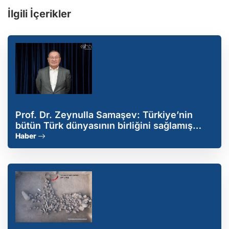
İlgili İçerikler
Prof. Dr. Zeynulla Samaşev: Türkiye’nin
bütün Türk dünyasının birliğini sağlamış
büyük bir cumhuriyet olmasını arzu
Haber
ediyoruz