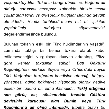
yaşamaktaydılar.
Tokanın hangi dönem ve Kağana ait
olduğu sorunsalı cevapsız kalmakla birlikte tespit
çalışmaları tarihi ve arkeolojik bulgular ışığında devam
etmektedir. Henüz tarihlendirmenin net bir şekilde
yapılabilmiş olduğunu söyleyemeyiz"
değerlendirmesinde bulundu.
Bulunan tokanın eski bir Türk hükümdarının yaşadığı
zamanda taktığı bir kemer tokası olarak kabul
edilemeyeceğini vurgulayan duayen arkeolog,
"Bize
göre kemer tokasının sahibi, Batı
Göktürk
Kağanlığı’nın
merkezi Suyap veya Orhun’daki büyük
Türk Kağanları tarafından kendisine atandığı bölgeyi
yönetmesi adına hakimiyet nişangâhı olarak hediye
edilen bir tuduna ait olma ihtimalidir.
Teklif ettiğimiz
son görüş ise, süslemedeki tasvirin Göktürk
devletinin kurucusu olan Bumin veya Türk
Kağanlarına ait olma ihtimalidir.
Elbette bütün bu