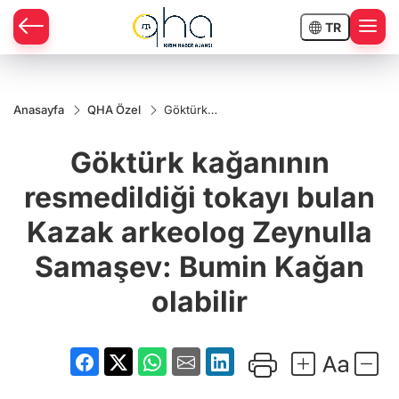
TR
Anasayfa
QHA Özel
Göktürk
kağanının
resmedildiği
Göktürk kağanının
tokayı bulan
Kazak
arkeolog
resmedildiği tokayı bulan
Zeynulla
Samaşev:
Kazak arkeolog Zeynulla
Bumin
Kağan
olabilir
Samaşev: Bumin Kağan
olabilir