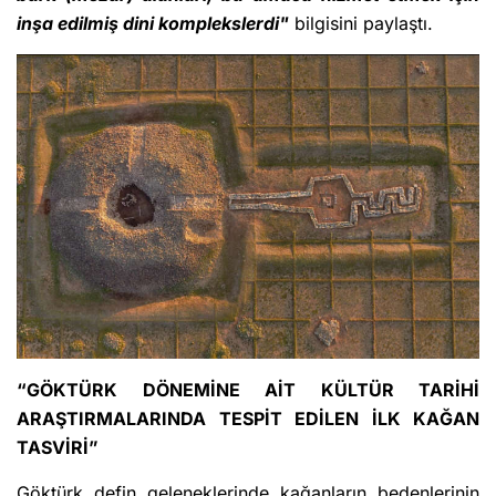
inşa edilmiş dini komplekslerdi"
bilgisini paylaştı.
“
GÖKTÜRK DÖNEMİNE AİT KÜLTÜR TARİHİ
ARAŞTIRMALARINDA TESPİT EDİLEN İLK KAĞAN
TASVİRİ”
Göktürk defin geleneklerinde kağanların bedenlerinin