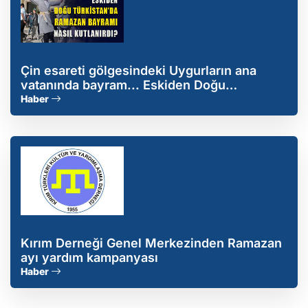
Çin esareti gölgesindeki Uygurların ana
vatanında bayram... Eskiden Doğu
Türkistan'da Ramazan Bayramı nasıl
Haber
kutlanırdı?
Kırım Derneği Genel Merkezinden Ramazan
ayı yardım kampanyası
Haber