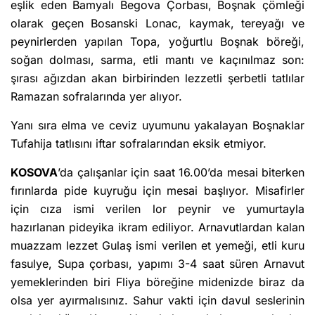
eşlik eden Bamyalı Begova Çorbası, Boşnak çömleği
olarak geçen Bosanski Lonac, kaymak, tereyağı ve
peynirlerden yapılan Topa, yoğurtlu Boşnak böreği,
soğan dolması, sarma, etli mantı ve kaçınılmaz son:
şırası ağızdan akan birbirinden lezzetli şerbetli tatlılar
Ramazan sofralarında yer alıyor.
Yanı sıra elma ve ceviz uyumunu yakalayan Boşnaklar
Tufahija tatlısını iftar sofralarından eksik etmiyor.
KOSOVA
’da çalışanlar için saat 16.00’da mesai biterken
fırınlarda pide kuyruğu için mesai başlıyor. Misafirler
için cıza ismi verilen lor peynir ve yumurtayla
hazırlanan pideyika ikram ediliyor. Arnavutlardan kalan
muazzam lezzet Gulaş ismi verilen et yemeği, etli kuru
fasulye, Supa çorbası, yapımı 3-4 saat süren Arnavut
yemeklerinden biri Fliya böreğine midenizde biraz da
olsa yer ayırmalısınız. Sahur vakti için davul seslerinin