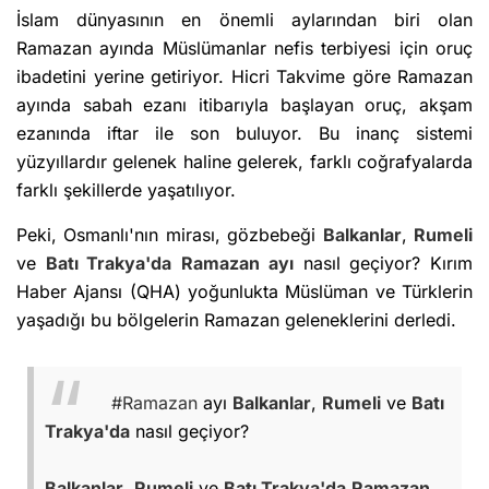
İslam dünyasının en önemli aylarından biri olan
Ramazan ayında Müslümanlar nefis terbiyesi için oruç
ibadetini yerine getiriyor. Hicri Takvime göre Ramazan
ayında sabah ezanı itibarıyla başlayan oruç, akşam
ezanında iftar ile son buluyor. Bu inanç sistemi
yüzyıllardır gelenek haline gelerek, farklı coğrafyalarda
farklı şekillerde yaşatılıyor.
Peki, Osmanlı'nın mirası, gözbebeği
Balkanlar
,
Rumeli
ve
Batı Trakya'da
Ramazan ayı
nasıl geçiyor? Kırım
Haber Ajansı (QHA) yoğunlukta Müslüman ve Türklerin
yaşadığı bu bölgelerin Ramazan geleneklerini derledi.
#Ramazan
ayı
Balkanlar
,
Rumeli
ve
Batı
Trakya'da
nasıl geçiyor?
Balkanlar
,
Rumeli
ve
Batı Trakya'da
Ramazan