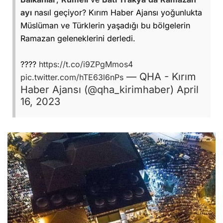
ayı
nasıl geçiyor? Kırım Haber Ajansı yoğunlukta
Müslüman ve Türklerin yaşadığı bu bölgelerin
Ramazan geleneklerini derledi.
????
https://t.co/i9ZPgMmos4
— QHA - Kırım
pic.twitter.com/hTE63l6nPs
Haber Ajansı (@qha_kirimhaber)
April
16, 2023