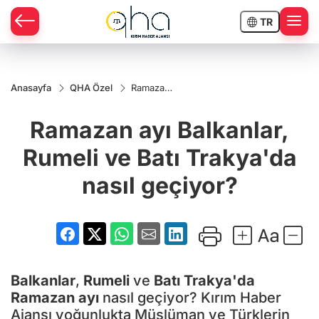
TR
Anasayfa
QHA Özel
Ramazan
ayı
Balkanlar,
Ramazan ayı Balkanlar,
Rumeli
ve Batı
Trakya'da
Rumeli ve Batı Trakya'da
nasıl
geçiyor?
nasıl geçiyor?
Balkanlar
,
Rumeli
ve
Batı Trakya'da
Ramazan ayı
nasıl geçiyor? Kırım Haber
Ajansı yoğunlukta Müslüman ve Türklerin