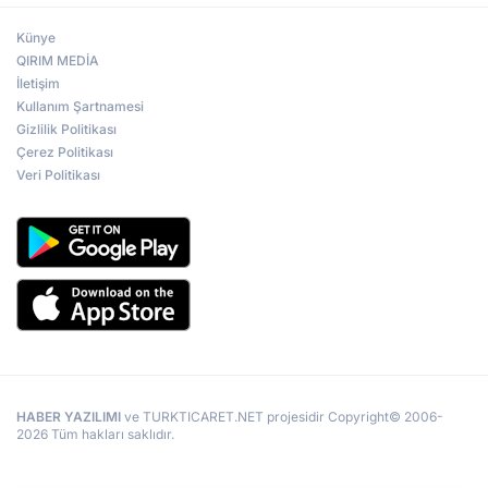
Künye
QIRIM MEDİA
İletişim
Kullanım Şartnamesi
Gizlilik Politikası
Çerez Politikası
Veri Politikası
HABER YAZILIMI
ve TURKTICARET.NET projesidir Copyright© 2006-
2026 Tüm hakları saklıdır.