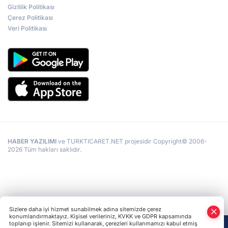
Gizlilik Politikası
Çerez Politikası
Veri Politikası
HABER YAZILIMI
ve TURKTICARET.NET projesidir Copyright© 2006-
2026 Tüm hakları saklıdır.
Sizlere daha iyi hizmet sunabilmek adına sitemizde çerez
konumlandırmaktayız. Kişisel verileriniz, KVKK ve GDPR kapsamında
toplanıp işlenir. Sitemizi kullanarak, çerezleri kullanmamızı kabul etmiş