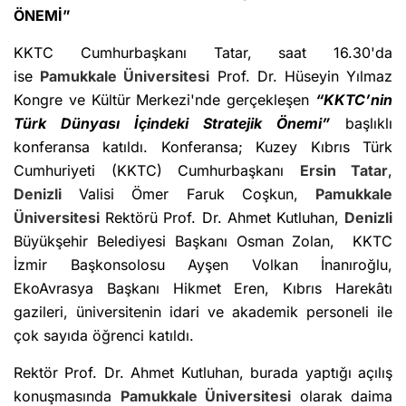
ÖNEMİ”
KKTC Cumhurbaşkanı Tatar, saat 16.30'da
ise
Pamukkale Üniversitesi
Prof. Dr. Hüseyin Yılmaz
Kongre ve Kültür Merkezi'nde gerçekleşen
“KKTC’nin
Türk Dünyası İçindeki Stratejik Önemi”
başlıklı
konferansa katıldı. Konferansa; Kuzey Kıbrıs Türk
Cumhuriyeti (KKTC) Cumhurbaşkanı
Ersin Tatar
,
Denizli
Valisi Ömer Faruk Coşkun,
Pamukkale
Üniversitesi
Rektörü Prof. Dr. Ahmet Kutluhan,
Denizli
Büyükşehir Belediyesi Başkanı Osman Zolan, KKTC
İzmir Başkonsolosu Ayşen Volkan İnanıroğlu,
EkoAvrasya Başkanı Hikmet Eren, Kıbrıs Harekâtı
gazileri, üniversitenin idari ve akademik personeli ile
çok sayıda öğrenci katıldı.
Rektör Prof. Dr. Ahmet Kutluhan, burada yaptığı açılış
konuşmasında
Pamukkale Üniversitesi
olarak daima