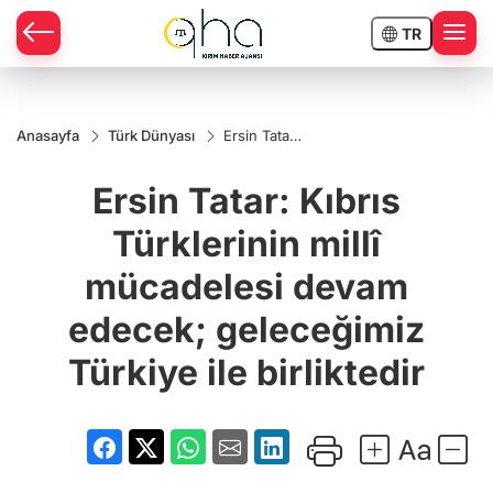
TR
Anasayfa
Türk Dünyası
Ersin Tatar:
Kıbrıs
Türklerinin
Ersin Tatar: Kıbrıs
millî
mücadelesi
devam
Türklerinin millî
edecek;
geleceğimiz
mücadelesi devam
Türkiye ile
birliktedir
edecek; geleceğimiz
Türkiye ile birliktedir