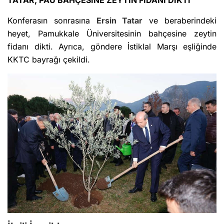
TATAR, PAÜ BAHÇESİNE ZEYTİN FİDANI DİKTİ
Konferasın sonrasına
Ersin Tatar
ve beraberindeki
heyet, Pamukkale Üniversitesinin bahçesine zeytin
fidanı dikti. Ayrıca, göndere İstiklal Marşı eşliğinde
KKTC bayrağı çekildi.