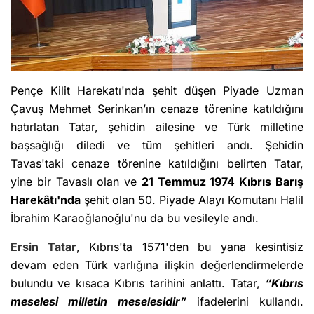
Pençe Kilit Harekatı'nda şehit düşen Piyade Uzman
Çavuş Mehmet Serinkan’ın cenaze törenine katıldığını
hatırlatan Tatar, şehidin ailesine ve Türk milletine
başsağlığı diledi ve tüm şehitleri andı. Şehidin
Tavas'taki cenaze törenine katıldığını belirten Tatar,
yine bir Tavaslı olan ve
21 Temmuz 1974 Kıbrıs Barış
Harekâtı'nda
şehit olan 50. Piyade Alayı Komutanı Halil
İbrahim Karaoğlanoğlu'nu da bu vesileyle andı.
Ersin Tatar
, Kıbrıs'ta 1571'den bu yana kesintisiz
devam eden Türk varlığına ilişkin değerlendirmelerde
bulundu ve kısaca Kıbrıs tarihini anlattı. Tatar,
“Kıbrıs
meselesi milletin meselesidir”
ifadelerini kullandı.