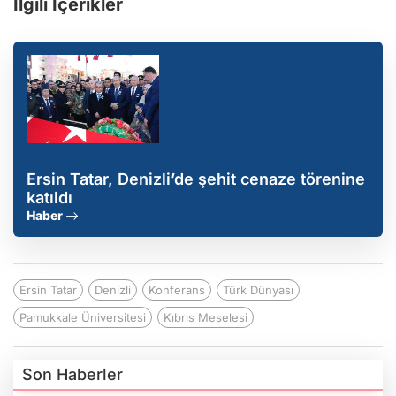
İlgili İçerikler
Ersin Tatar, Denizli’de şehit cenaze törenine
katıldı
Haber
Ersin Tatar
Denizli
Konferans
Türk Dünyası
Pamukkale Üniversitesi
Kıbrıs Meselesi
Son Haberler