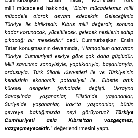
Cumhurbaşkanı
Ersin Tatar
, Kıbrıs'taki Türk
millî mücadelesi hakkında,
"Bizim mücadelemiz milli
mücadele olarak devam edecektir. Geleceğimiz
Türkiye ile birliktedir. Kıbrıs millî değerdir, sonuna
kadar korunacak, yüceltilecek, gelecek nesillerin sahip
çıkacağı bir meseledir.”
dedi. Cumhurbaşkanı
Ersin
Tatar
konuşmasının devamında,
"Hamdolsun anavatan
Türkiye Cumhuriyeti eskiye göre çok daha güçlüdür.
Milli savunma sanayisiyle, yaptıklarıyla, başarılarıyla,
ordusuyla, Türk Silahlı Kuvvetleri ile ve Türkiye'nin
kendisinin ekonomik potansiyeli ile. Elbette artık
küresel dengeler fevkalade değişti. Ukrayna
Savaşı'nda yaşananlar, Filistin'de yaşananlar,
Suriye'de yaşananlar, Irak'ta yaşananlar, bütün
çevreye baktığımızda neyi görüyoruz?
Türkiye
Cumhuriyeti asla Kıbrıs'tan vazgeçmez,
vazgeçmeyecektir
."
değerlendirmesini yaptı.