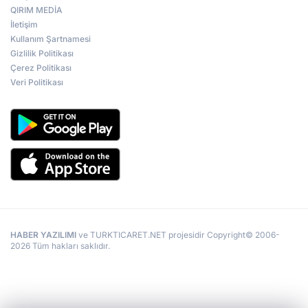
QIRIM MEDİA
İletişim
Kullanım Şartnamesi
Gizlilik Politikası
Çerez Politikası
Veri Politikası
HABER YAZILIMI
ve TURKTICARET.NET projesidir Copyright© 2006-
2026 Tüm hakları saklıdır.