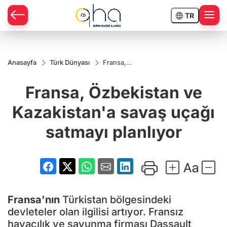
TR
Anasayfa
Türk Dünyası
Fransa,
Özbekistan
ve
Fransa, Özbekistan ve
Kazakistan'a
savaş uçağı
satmayı
Kazakistan'a savaş uçağı
planlıyor
satmayı planlıyor
Fransa'nın
Türkistan bölgesindeki
devleteler olan ilgilisi artıyor. Fransız
havacılık ve savunma firması Dassault