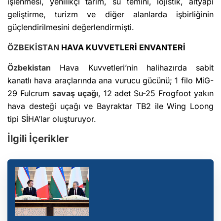
işlenmesi, yenilikçi tarım, su temini, lojistik, altyapı
geliştirme, turizm ve diğer alanlarda işbirliğinin
güçlendirilmesini değerlendirmişti.
ÖZBEKİSTAN
HAVA KUVVETLERİ ENVANTERİ
Özbekistan
Hava Kuvvetleri’nin halihazırda sabit
kanatlı hava araçlarında ana vurucu gücünü; 1 filo MiG-
29 Fulcrum
savaş uçağı
, 12 adet Su-25 Frogfoot yakın
hava desteği uçağı ve Bayraktar TB2 ile Wing Loong
tipi SİHA’lar oluşturuyor.
İlgili İçerikler