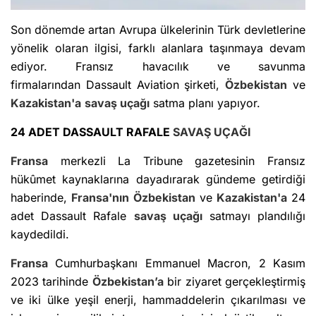
Son dönemde artan Avrupa ülkelerinin Türk devletlerine
yönelik olaran ilgisi, farklı alanlara taşınmaya devam
ediyor. Fransız havacılık ve savunma
firmalarından Dassault Aviation şirketi,
Özbekistan
ve
Kazakistan'a
savaş uçağı
satma planı yapıyor.
24 ADET DASSAULT RAFALE
SAVAŞ UÇAĞI
Fransa
merkezli La Tribune gazetesinin Fransız
hükûmet kaynaklarına dayadırarak gündeme getirdiği
haberinde,
Fransa'nın
Özbekistan
ve
Kazakistan'a
24
adet Dassault Rafale
savaş uçağı
satmayı plandılığı
kaydedildi.
Fransa
Cumhurbaşkanı Emmanuel Macron, 2 Kasım
2023 tarihinde
Özbekistan’a
bir ziyaret gerçekleştirmiş
ve iki ülke yeşil enerji, hammaddelerin çıkarılması ve