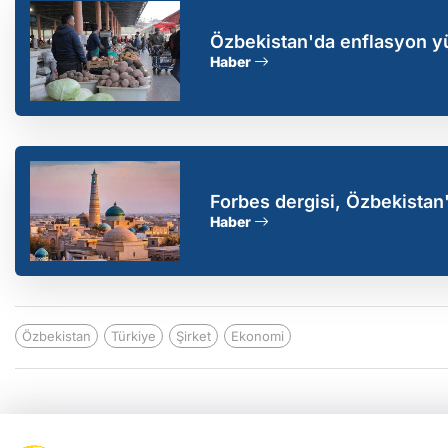
Özbekistan'da enflasyon y
Haber
Forbes dergisi, Özbekistan'ı 
Haber
Özbekistan
Türkiye
Şirket
Ekonomi