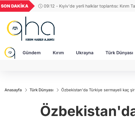
GEL
TND
BGN
VND
SON DAKİKA
09:31 - Rusya Ukrayna'yı gece boyunca vurdu:
49
18,2677
16,3788
27,9743
0,0018
füze, 151 SİHA ile siviller hedef alındı
Gündem
Kırım
Ukrayna
Türk Dünyası
Anasayfa
Türk Dünyası
Özbekistan'da Türkiye sermayeli kaç şir
Özbekistan'da