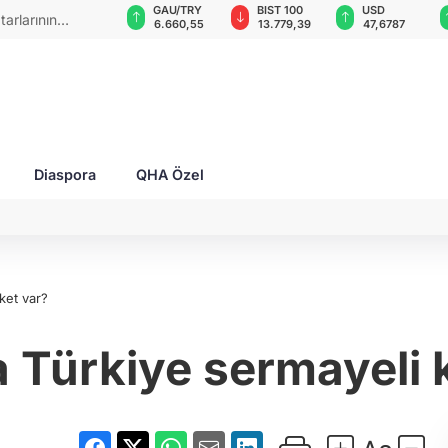
GAU/TRY
BIST 100
USD
EUR
 6 balistik
6.660,55
13.779,39
47,6787
55,1254
Diaspora
QHA Özel
ket var?
 Türkiye sermayeli k