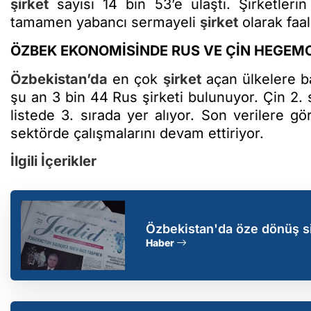
şirket
sayısı 14 bin 53’e ulaştı. Şirketleri
tamamen yabancı sermayeli
şirket
olarak faal
ÖZBEK EKONOMİSİNDE RUS VE ÇİN HEGEM
Özbekistan’da
en çok
şirket
açan ülkelere ba
şu an 3 bin 44 Rus şirketi bulunuyor. Çin 2. 
listede 3. sırada yer alıyor. Son verilere g
sektörde çalışmalarını devam ettiriyor.
İlgili İçerikler
Özbekistan'da öze dönüş si
Haber