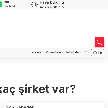
Hava Durumu
GBP
CHF
CAD
RUB
A
64,3468
59,0083
34,1883
0,5822
1
Ankara
30 °
Yazarlar
Video Galeri
Foto Galeri
TR
aç şirket var?
Son Haberler