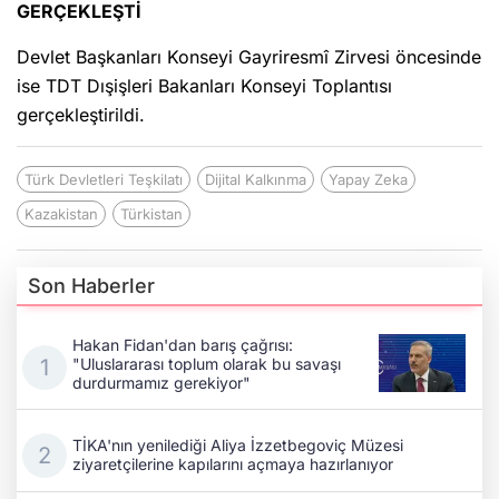
GERÇEKLEŞTİ
Devlet Başkanları Konseyi Gayriresmî Zirvesi öncesinde
ise TDT Dışişleri Bakanları Konseyi Toplantısı
gerçekleştirildi.
Türk Devletleri Teşkilatı
Dijital Kalkınma
Yapay Zeka
Kazakistan
Türkistan
Son Haberler
Hakan Fidan'dan barış çağrısı:
"Uluslararası toplum olarak bu savaşı
durdurmamız gerekiyor"
TİKA'nın yenilediği Aliya İzzetbegoviç Müzesi
ziyaretçilerine kapılarını açmaya hazırlanıyor