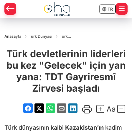
TR
Anasayfa
Türk Dünyası
Türk
devletlerinin
liderleri bu
Türk devletlerinin liderleri
kez
"Gelecek"
için yan
bu kez "Gelecek" için yan
yana: TDT
Gayriresmî
yana: TDT Gayriresmî
Zirvesi
başladı
Zirvesi başladı
Türk dünyasının kalbi
Kazakistan’ın
kadim