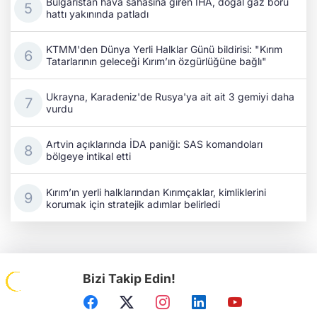
Bulgaristan hava sahasına giren İHA, doğal gaz boru
hattı yakınında patladı
KTMM'den Dünya Yerli Halklar Günü bildirisi: "Kırım
Tatarlarının geleceği Kırım’ın özgürlüğüne bağlı"
Ukrayna, Karadeniz'de Rusya'ya ait ait 3 gemiyi daha
vurdu
Artvin açıklarında İDA paniği: SAS komandoları
bölgeye intikal etti
Kırım’ın yerli halklarından Kırımçaklar, kimliklerini
korumak için stratejik adımlar belirledi
Bizi Takip Edin!