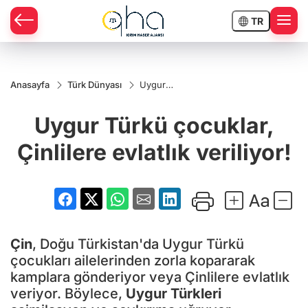
TR
Anasayfa
Türk Dünyası
Uygur
Türkü
çocuklar,
Uygur Türkü çocuklar,
Çinlilere
evlatlık
veriliyor!
Çinlilere evlatlık veriliyor!
Çin
, Doğu Türkistan'da Uygur Türkü
çocukları ailelerinden zorla kopararak
kamplara gönderiyor veya Çinlilere evlatlık
veriyor. Böylece,
Uygur Türkleri