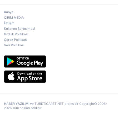
Künye
QIRIM MEDİA
İletişim
Kullanım Şartnamesi
Gizlilik Politikası
Çerez Politikası
Veri Politikası
HABER YAZILIMI
ve TURKTICARET.NET projesidir Copyright© 2006-
2026 Tüm hakları saklıdır.