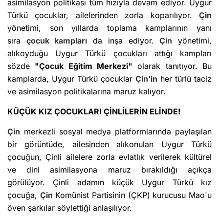
asimilasyon politikası tüm hızıyla devam ediyor. Uygur
Türkü çocuklar, ailelerinden zorla koparılıyor.
Çin
yönetimi, son yıllarda toplama kamplarının yanı
sıra
çocuk kampları
da inşa ediyor.
Çin
yönetimi,
alıkoyduğu Uygur Türkü çocukları attığı kampları
sözde
"Çocuk Eğitim Merkezi"
olarak tanıtıyor. Bu
kamplarda, Uygur Türkü çocuklar
Çin'in
her türlü taciz
ve asimilasyon politikalarına maruz kalıyor.
KÜÇÜK KIZ ÇOCUKLARI ÇİNLİLERİN ELİNDE!
Çin
merkezli sosyal medya platformlarında paylaşılan
bir görüntüde, ailesinden alıkonulan Uygur Türkü
çocuğun, Çinli ailelere zorla evlatlık verilerek kültürel
ve dini asimilasyona maruz bırakıldığı açıkça
görülüyor. Çinli adamın küçük Uygur Türkü kız
çocuğa,
Çin
Komünist Partisinin (ÇKP) kurucusu Mao'u
öven şarkılar söylettiği anlaşılıyor.