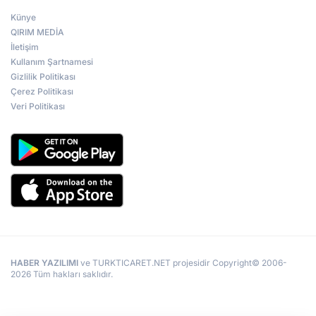
Künye
QIRIM MEDİA
İletişim
Kullanım Şartnamesi
Gizlilik Politikası
Çerez Politikası
Veri Politikası
HABER YAZILIMI
ve TURKTICARET.NET projesidir Copyright© 2006-
2026 Tüm hakları saklıdır.