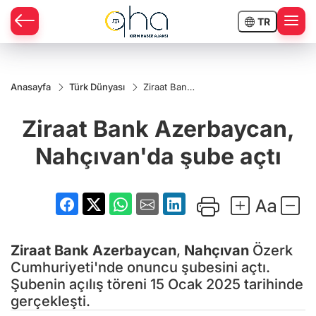
TR
Anasayfa
Türk Dünyası
Ziraat Bank
Azerbaycan,
Nahçıvan'da
Ziraat Bank Azerbaycan,
şube açtı
Nahçıvan'da şube açtı
Ziraat Bank
Azerbaycan
,
Nahçıvan
Özerk
Cumhuriyeti'nde onuncu şubesini açtı.
Şubenin açılış töreni 15 Ocak 2025 tarihinde
gerçekleşti.