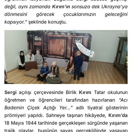
değil, aynı zamanda
Kırım'ın
sonsuza dek Ukrayna'ya
dönmesini görecek çocuklarımızın geleceğini
kapsıyor."
şeklinde konuştu.
Sergi
açılışı çerçevesinde Birlik
Kırım
Tatar okulunun
öğretmen ve öğrencileri tarafından hazırlanan
“Acı
Bademin Çiçek Açtığı Yer...”
adlı tiyatral gösterinin
prömiyeri yapıldı. Sahneye taşınan hikâyede,
Kırım’da
18 Mayıs 1944 tarihinde gerçekleşen sürgünde yaşanan
trajik olaylar, bugünün savaş gerçekliğinde yaşayan