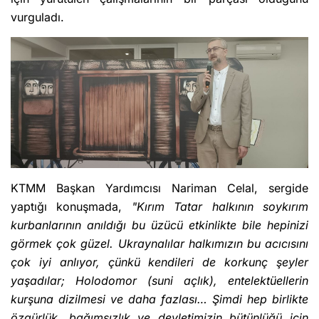
vurguladı.
KTMM Başkan Yardımcısı Nariman Celal, sergide
yaptığı konuşmada,
"Kırım Tatar halkının soykırım
kurbanlarının anıldığı bu üzücü etkinlikte bile hepinizi
görmek çok güzel. Ukraynalılar halkımızın bu acıcısını
çok iyi anlıyor, çünkü kendileri de korkunç şeyler
yaşadılar; Holodomor (suni açlık), entelektüellerin
kurşuna dizilmesi ve daha fazlası… Şimdi hep birlikte
özgürlük, bağımsızlık ve devletimizin bütünlüğü için