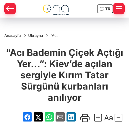
TR
Anasayfa
Ukrayna
“Acı
Bademin
Çiçek
“Acı Bademin Çiçek Açtığı
Açtığı
Yer...”:
Kiev’de
Yer...”: Kiev’de açılan
açılan
sergiyle
sergiyle Kırım Tatar
Kırım
Tatar
Sürgünü
Sürgünü kurbanları
kurbanları
anılıyor
anılıyor