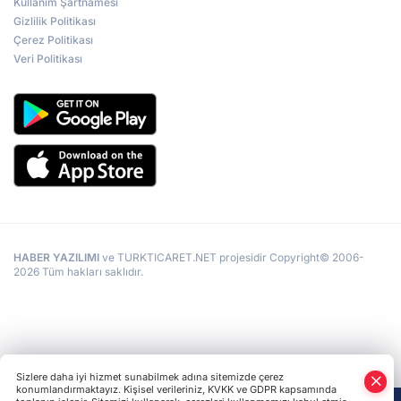
Kullanım Şartnamesi
Gizlilik Politikası
Çerez Politikası
Veri Politikası
HABER YAZILIMI
ve TURKTICARET.NET projesidir Copyright© 2006-
2026 Tüm hakları saklıdır.
Sizlere daha iyi hizmet sunabilmek adına sitemizde çerez
konumlandırmaktayız. Kişisel verileriniz, KVKK ve GDPR kapsamında