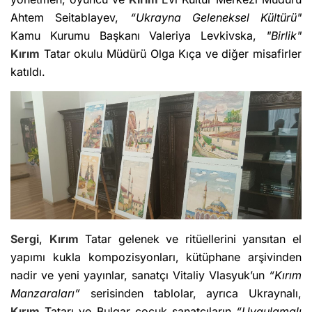
Ahtem Seitablayev,
“Ukrayna Geleneksel Kültürü"
Kamu Kurumu Başkanı Valeriya Levkivska,
"Birlik"
Kırım
Tatar okulu Müdürü Olga Kıça ve diğer misafirler
katıldı.
Sergi
,
Kırım
Tatar gelenek ve ritüellerini yansıtan el
yapımı kukla kompozisyonları, kütüphane arşivinden
nadir ve yeni yayınlar, sanatçı Vitaliy Vlasyuk’un
“Kırım
Manzaraları”
serisinden tablolar, ayrıca Ukraynalı,
Kırım
Tatarı ve Bulgar çocuk sanatçıların
“Uygulamalı