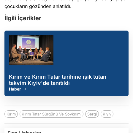
çocukların gözünden anlatıldı.
İlgili İçerikler
Kırım ve Kırım Tatar tarihine ışık tutan
takvim Kıyiv'de tanıtıldı
Haber
Kırım
Kırım Tatar Sürgünü Ve Soykırımı
Sergi
Kıyiv