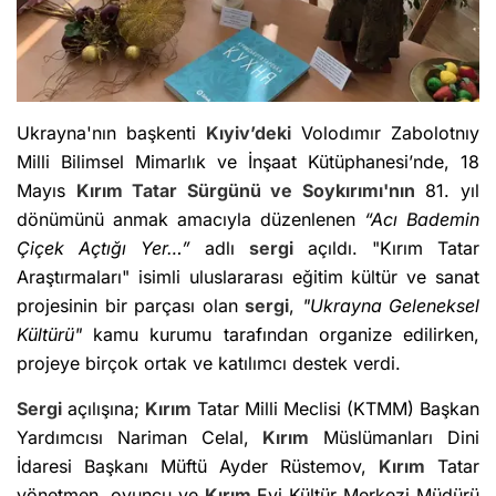
Ukrayna'nın başkenti
Kıyiv’deki
Volodımır Zabolotnıy
Milli Bilimsel Mimarlık ve İnşaat Kütüphanesi’nde, 18
Mayıs
Kırım
Tatar Sürgünü ve Soykırımı'nın
81. yıl
dönümünü anmak amacıyla düzenlenen
“Acı Bademin
Çiçek Açtığı Yer…”
adlı
sergi
açıldı. "Kırım Tatar
Araştırmaları" isimli uluslararası eğitim kültür ve sanat
projesinin bir parçası olan
sergi
,
"Ukrayna Geleneksel
Kültürü"
kamu kurumu tarafından organize edilirken,
projeye birçok ortak ve katılımcı destek verdi.
Sergi
açılışına;
Kırım
Tatar Milli Meclisi (KTMM) Başkan
Yardımcısı Nariman Celal,
Kırım
Müslümanları Dini
İdaresi Başkanı Müftü Ayder Rüstemov,
Kırım
Tatar
yönetmen, oyuncu ve
Kırım
Evi Kültür Merkezi Müdürü