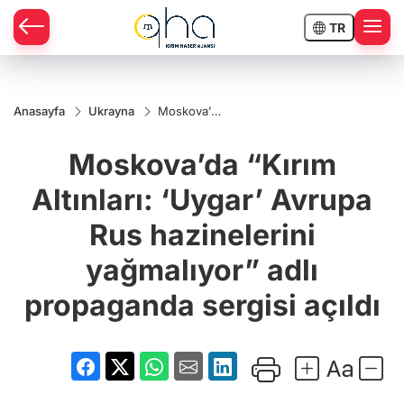
TR
Anasayfa
Ukrayna
Moskova’da
“Kırım
Altınları:
Moskova’da “Kırım
‘Uygar’
Avrupa Rus
hazinelerini
Altınları: ‘Uygar’ Avrupa
yağmalıyor”
adlı
Rus hazinelerini
propaganda
sergisi
açıldı
yağmalıyor” adlı
propaganda sergisi açıldı