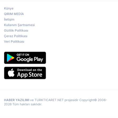
Künye
QIRIM MEDİA
İletişim
Kullanım Şartnamesi
Gizlilik Politikası
Çerez Politikası
Veri Politikası
HABER YAZILIMI
ve TURKTICARET.NET projesidir Copyright© 2006-
2026 Tüm hakları saklıdır.