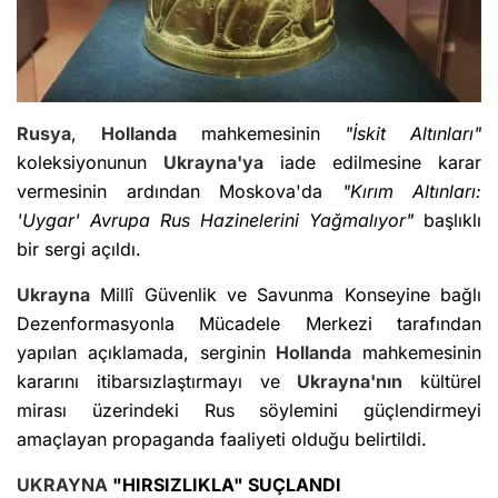
Rusya
,
Hollanda
mahkemesinin
"İskit Altınları"
koleksiyonunun
Ukrayna'ya
iade edilmesine karar
vermesinin ardından Moskova'da
"Kırım Altınları:
'Uygar' Avrupa Rus Hazinelerini Yağmalıyor"
başlıklı
bir sergi açıldı.
Ukrayna
Millî Güvenlik ve Savunma Konseyine bağlı
Dezenformasyonla Mücadele Merkezi tarafından
yapılan açıklamada, serginin
Hollanda
mahkemesinin
kararını itibarsızlaştırmayı ve
Ukrayna'nın
kültürel
mirası üzerindeki Rus söylemini güçlendirmeyi
amaçlayan propaganda faaliyeti olduğu belirtildi.
UKRAYNA
"HIRSIZLIKLA" SUÇLANDI