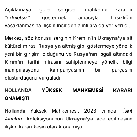
Açıklamaya göre sergide, mahkeme kararını
"adaletsiz"
göstermek amacıyla hırsızlığın
yasaklanmasına ilişkin İncil'den alıntılara da yer verildi.
Merkez, söz konusu serginin Kremlin'in
Ukrayna'ya
ait
kültürel mirası
Rusya'ya
aitmiş gibi göstermeye yönelik
yeni bir girişimi olduğunu ve
Rusya'nın
işgali altındaki
Kırım'ın
tarihî mirasını sahiplenmeye yönelik bilgi
manipülasyonu kampanyasının bir parçasını
oluşturduğunu vurguladı.
HOLLANDA
YÜKSEK MAHKEMESİ KARARI
ONAMIŞTI
Hollanda
Yüksek Mahkemesi, 2023 yılında
"İskit
Altınları"
koleksiyonunun
Ukrayna'ya
iade edilmesine
ilişkin kararı kesin olarak onamıştı.