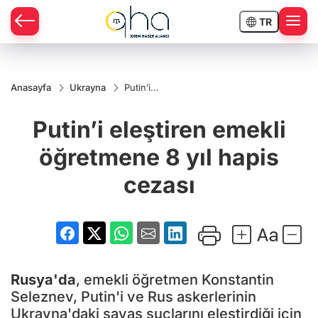
TR
Anasayfa
Ukrayna
Putin’i
eleştiren
emekli
Putin’i eleştiren emekli
öğretmene
8 yıl hapis
cezası
öğretmene 8 yıl hapis
cezası
Rusya'da
, emekli öğretmen Konstantin
Seleznev, Putin'i ve Rus askerlerinin
Ukrayna'daki savaş suçlarını eleştirdiği için