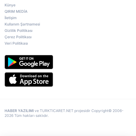
Künye
QIRIM MEDİA
İletişim
Kullanım Şartnamesi
Gizlilik Politikası
Çerez Politikası
Veri Politikası
HABER YAZILIMI
ve TURKTICARET.NET projesidir Copyright© 2006-
2026 Tüm hakları saklıdır.