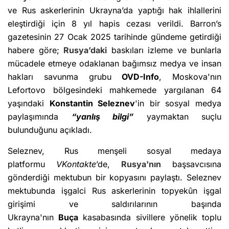
ve Rus askerlerinin Ukrayna’da yaptığı hak ihlallerini
eleştirdiği için 8 yıl hapis cezası verildi. Barron’s
gazetesinin 27 Ocak 2025 tarihinde gündeme getirdiği
habere göre;
Rusya’daki
baskıları izleme ve bunlarla
mücadele etmeye odaklanan bağımsız medya ve insan
hakları savunma grubu
OVD-Info
, Moskova'nın
Lefortovo bölgesindeki mahkemede yargılanan 64
yaşındaki
Konstantin Seleznev
'in bir sosyal medya
paylaşımında
“yanlış bilgi”
yaymaktan suçlu
bulunduğunu açıkladı.
Seleznev, Rus menşeli sosyal medaya
platformu
VKontakte
’de,
Rusya'nın
başsavcısına
gönderdiği mektubun bir kopyasını paylaştı. Seleznev
mektubunda işgalci Rus askerlerinin topyekûn işgal
girişimi ve saldırılarının başında
Ukrayna'nın
Buça
kasabasında sivillere yönelik toplu