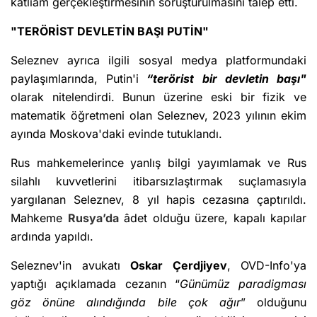
katliam gerçekleştirmesinin soruşturulmasını talep etti.
"TERÖRİST DEVLETİN BAŞI PUTİN"
Seleznev ayrıca ilgili sosyal medya platformundaki
paylaşımlarında, Putin'i
“terörist bir devletin başı"
olarak nitelendirdi. Bunun üzerine eski bir fizik ve
matematik öğretmeni olan Seleznev, 2023 yılının ekim
ayında Moskova'daki evinde tutuklandı.
Rus mahkemelerince yanlış bilgi yayımlamak ve Rus
silahlı kuvvetlerini itibarsızlaştırmak suçlamasıyla
yargılanan Seleznev, 8 yıl hapis cezasına çaptırıldı.
Mahkeme
Rusya’da
âdet olduğu üzere, kapalı kapılar
ardında yapıldı.
Seleznev'in avukatı
Oskar Çerdjiyev
, OVD-Info'ya
yaptığı açıklamada cezanın “
Günümüz paradigması
göz önüne alındığında bile çok ağır
” olduğunu