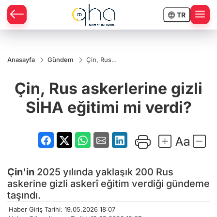
TR
Anasayfa
Gündem
Çin, Rus
askerlerine
gizli SİHA
Çin, Rus askerlerine gizli
eğitimi mi
verdi?
SİHA eğitimi mi verdi?
Çin'in
2025 yılında yaklaşık 200 Rus
askerine gizli askerî eğitim verdiği gündeme
taşındı.
Haber Giriş Tarihi: 19.05.2026 18:07