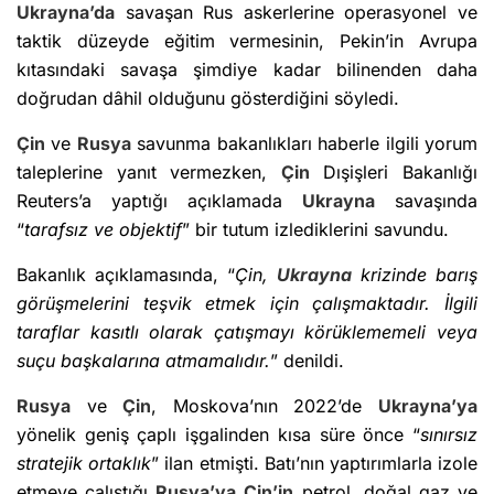
Ukrayna’da
savaşan Rus askerlerine operasyonel ve
taktik düzeyde eğitim vermesinin, Pekin’in Avrupa
kıtasındaki savaşa şimdiye kadar bilinenden daha
doğrudan dâhil olduğunu gösterdiğini söyledi.
Çin
ve
Rusya
savunma bakanlıkları haberle ilgili yorum
taleplerine yanıt vermezken,
Çin
Dışişleri Bakanlığı
Reuters’a yaptığı açıklamada
Ukrayna
savaşında
“
tarafsız ve objektif
” bir tutum izlediklerini savundu.
Bakanlık açıklamasında, “
Çin,
Ukrayna
krizinde barış
görüşmelerini teşvik etmek için çalışmaktadır. İlgili
taraflar kasıtlı olarak çatışmayı körüklememeli veya
suçu başkalarına atmamalıdır.
” denildi.
Rusya
ve
Çin
, Moskova’nın 2022’de
Ukrayna’ya
yönelik geniş çaplı işgalinden kısa süre önce “
sınırsız
stratejik ortaklık
” ilan etmişti. Batı’nın yaptırımlarla izole
etmeye çalıştığı
Rusya’ya
Çin’in
petrol, doğal gaz ve