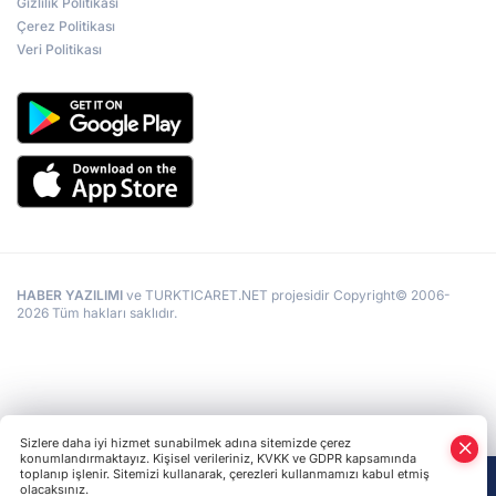
Gizlilik Politikası
Çerez Politikası
Veri Politikası
HABER YAZILIMI
ve TURKTICARET.NET projesidir Copyright© 2006-
2026 Tüm hakları saklıdır.
Sizlere daha iyi hizmet sunabilmek adına sitemizde çerez
konumlandırmaktayız. Kişisel verileriniz, KVKK ve GDPR kapsamında
toplanıp işlenir. Sitemizi kullanarak, çerezleri kullanmamızı kabul etmiş
olacaksınız.