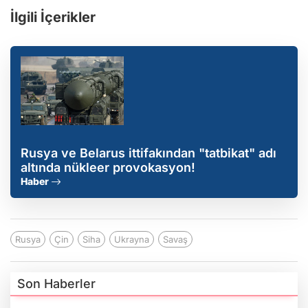
İlgili İçerikler
Rusya ve Belarus ittifakından "tatbikat" adı
altında nükleer provokasyon!
Haber
Rusya
Çin
Siha
Ukrayna
Savaş
Son Haberler