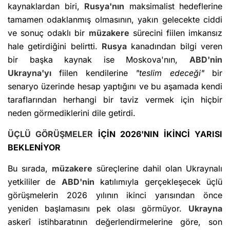
kaynaklardan biri,
Rusya'nın
maksimalist hedeflerine
tamamen odaklanmış olmasının, yakın gelecekte ciddi
ve sonuç odaklı bir
müzakere
sürecini fiilen imkansız
hale getirdiğini belirtti.
Rusya
kanadından bilgi veren
bir başka kaynak ise Moskova'nın,
ABD'nin
Ukrayna'yı
fiilen kendilerine
"teslim edeceği"
bir
senaryo üzerinde hesap yaptığını ve bu aşamada kendi
taraflarından herhangi bir taviz vermek için hiçbir
neden görmediklerini dile getirdi.
ÜÇLÜ GÖRÜŞMELER
İÇİN 2026'NIN İKİNCİ YARISI
BEKLENİYOR
Bu sırada,
müzakere
süreçlerine dahil olan Ukraynalı
yetkililer de
ABD'nin
katılımıyla gerçekleşecek üçlü
görüşmelerin 2026 yılının ikinci yarısından önce
yeniden başlamasını pek olası görmüyor.
Ukrayna
askerî istihbaratının değerlendirmelerine göre, son