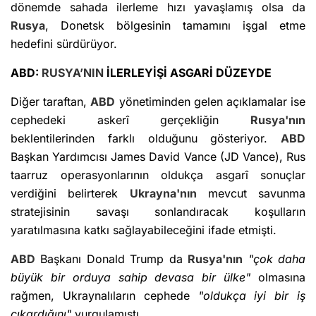
dönemde sahada ilerleme hızı yavaşlamış olsa da
Rusya
, Donetsk bölgesinin tamamını işgal etme
hedefini sürdürüyor.
ABD:
RUSYA’NIN
İLERLEYİŞİ ASGARİ DÜZEYDE
Diğer taraftan,
ABD
yönetiminden gelen açıklamalar ise
cephedeki askerî gerçekliğin
Rusya'nın
beklentilerinden farklı olduğunu gösteriyor.
ABD
Başkan Yardımcısı James David Vance (JD Vance), Rus
taarruz operasyonlarının oldukça asgarî sonuçlar
verdiğini belirterek
Ukrayna'nın
mevcut savunma
stratejisinin savaşı sonlandıracak koşulların
yaratılmasına katkı sağlayabileceğini ifade etmişti.
ABD
Başkanı Donald Trump da
Rusya'nın
"çok daha
büyük bir orduya sahip devasa bir ülke"
olmasına
rağmen, Ukraynalıların cephede
"oldukça iyi bir iş
çıkardığını"
vurgulamıştı.