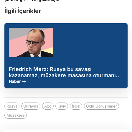
İlgili İçerikler
Friedrich Merz: Rusya bu savaşı
kazanamaz, müzakere masasına oturmanın
zamanı geldi!
Haber
Rusya
Ukrayna
Abd
Kıyiv
İşgal
Üçlü Görüşmeler
Müzakere