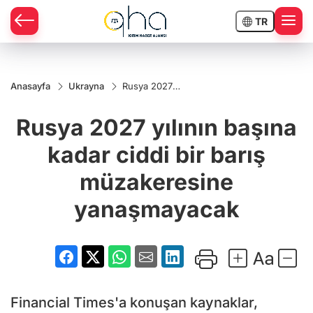
TR
Anasayfa
Ukrayna
Rusya 2027
yılının başına
kadar ciddi bir
Rusya 2027 yılının başına
barış
müzakeresine
yanaşmayacak
kadar ciddi bir barış
müzakeresine
yanaşmayacak
Financial Times'a konuşan kaynaklar,