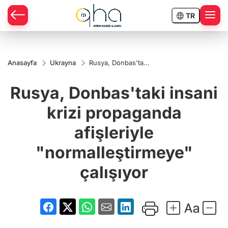
TR
Anasayfa
Ukrayna
Rusya, Donbas'taki
insani krizi
propaganda
Rusya, Donbas'taki insani
afişleriyle
"normalleştirmeye"
çalışıyor
krizi propaganda
afişleriyle
"normalleştirmeye"
çalışıyor