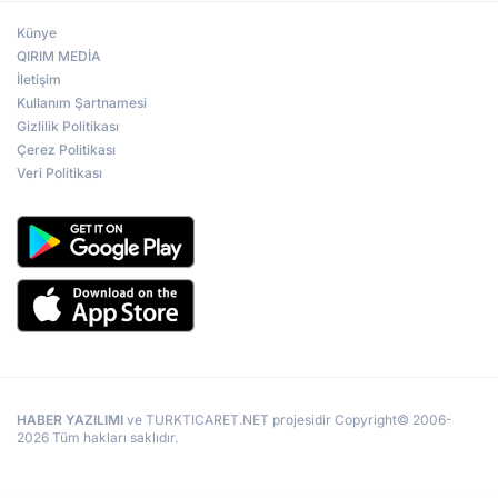
Künye
QIRIM MEDİA
İletişim
Kullanım Şartnamesi
Gizlilik Politikası
Çerez Politikası
Veri Politikası
HABER YAZILIMI
ve TURKTICARET.NET projesidir Copyright© 2006-
2026 Tüm hakları saklıdır.