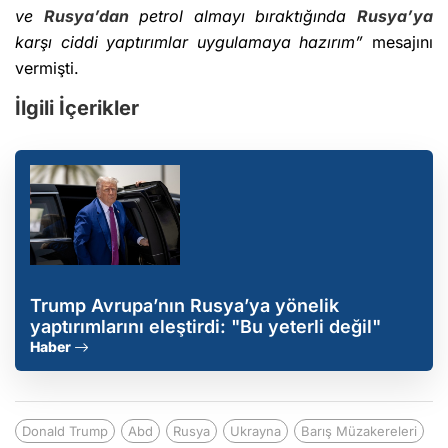
ve
Rusya’dan
petrol almayı bıraktığında
Rusya’ya
karşı ciddi yaptırımlar uygulamaya hazırım”
mesajını
vermişti.
İlgili İçerikler
Trump Avrupa’nın Rusya’ya yönelik
yaptırımlarını eleştirdi: "Bu yeterli değil"
Haber
Donald Trump
Abd
Rusya
Ukrayna
Barış Müzakereleri