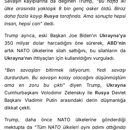
Savaşın kayıplarına da değinen Trump,
“Bu hafta iki
ülke arasında yaklaşık 8 bin genç asker öldü. Biraz
daha fazla kayıp
Rusya
tarafında. Ama sonuçta hepsi
insan, hepsi can”
dedi.
Trump ayrıca, eski Başkan Joe Biden’ın
Ukrayna’ya
350 milyar dolar harcadığını öne sürerek,
ABD’nin
artık NATO ülkelerine silah sattığını, bu silahların da
Ukrayna’nın
ihtiyaçları için kullanıldığını vurguladı.
“Ben savaşları bitirmek istiyorum. Yedi savaşı
durdurdum. Bu savaşın kolay olacağını düşünmüştüm
ama en zoru bu çıktı”
diyen Trump,
Ukrayna
Cumhurbaşkanı Volodımır Zelenskıy ile
Rusya
Devlet
Başkanı Vladimir Putin arasındaki derin düşmanlığa
dikkat çekti.
Trump, daha önce NATO ülkelerine gönderdiği
mektupta da
“Tüm NATO ülkeleri aynı adımı attığında