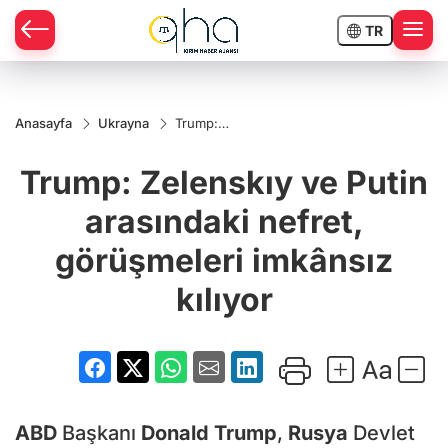
TR
Anasayfa
Ukrayna
Trump:
Zelenskıy
ve Putin
Trump: Zelenskıy ve Putin
arasındaki
nefret,
görüşmeleri
arasındaki nefret,
imkânsız
kılıyor
görüşmeleri imkânsız
kılıyor
ABD
Başkanı
Donald Trump
,
Rusya
Devlet