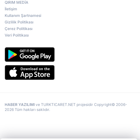
QIRIM MEDİA
İletişim
Kullanım Şartnamesi
Gizlilik Politikası
Çerez Politikası
Veri Politikası
HABER YAZILIMI
ve TURKTICARET.NET projesidir Copyright© 2006-
2026 Tüm hakları saklıdır.