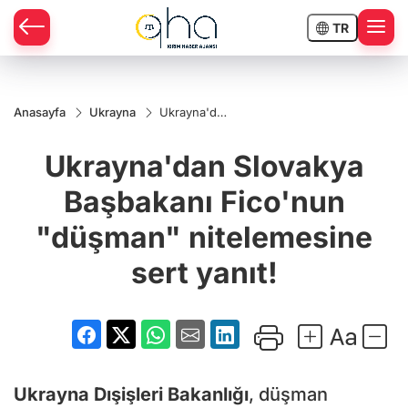
TR
Anasayfa
Ukrayna
Ukrayna'dan
Slovakya
Başbakanı
Ukrayna'dan Slovakya
Fico'nun
"düşman"
nitelemesine
Başbakanı Fico'nun
sert yanıt!
"düşman" nitelemesine
sert yanıt!
Ukrayna
Dışişleri Bakanlığı
, düşman