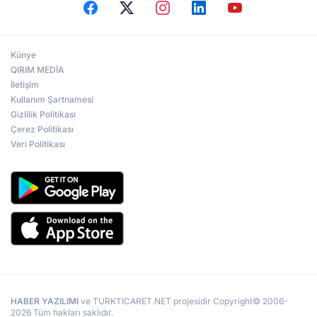
Künye
QIRIM MEDİA
İletişim
Kullanım Şartnamesi
Gizlilik Politikası
Çerez Politikası
Veri Politikası
HABER YAZILIMI
ve TURKTICARET.NET projesidir Copyright© 2006-
2026 Tüm hakları saklıdır.