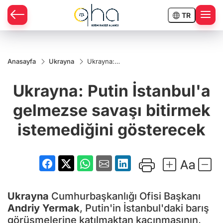
TR
Anasayfa
Ukrayna
Ukrayna:
Putin
İstanbul'a
Ukrayna: Putin İstanbul'a
gelmezse
savaşı
bitirmek
gelmezse savaşı bitirmek
istemediğini
gösterecek
istemediğini gösterecek
Ukrayna
Cumhurbaşkanlığı Ofisi Başkanı
Andriy Yermak
, Putin'in İstanbul'daki barış
görüşmelerine katılmaktan kaçınmasının,